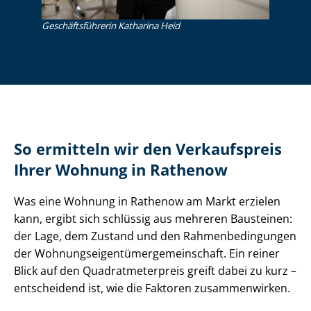
Ge­schäfts­füh­re­rin Katharina Heid
So ermitteln wir den Verkaufspreis
Ihrer Wohnung in Rathenow
Was eine Wohnung in Rathenow am Markt erzielen
kann, ergibt sich schlüssig aus mehreren Bausteinen:
der Lage, dem Zustand und den Rah­men­be­din­gun­gen
der Woh­nungs­ei­gen­tü­mer­ge­mein­schaft. Ein reiner
Blick auf den Qua­drat­me­ter­preis greift dabei zu kurz –
entscheidend ist, wie die Faktoren zusammenwirken.