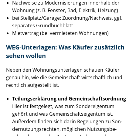
Nachweise zu Mo­der­ni­sie­run­gen innerhalb der
Wohnung (z. B. Fenster, Bad, Elektrik, Heizung)
bei Stellplatz/Garage: Zuordnung/Nachweis, ggf.
separates Grundbuchblatt
Mietvertrag (bei vermieteten Wohnungen)
WEG-Unterlagen: Was Käufer zusätzlich
sehen wollen
Neben den Woh­nungs­un­ter­la­gen schauen Käufer
genau hin, wie die Gemeinschaft wirtschaftlich und
rechtlich aufgestellt ist.
Tei­lungs­er­klä­rung und Ge­mein­schafts­ord­nung
Hier ist festgelegt, was zum Sondereigentum
gehört und was Ge­mein­schafts­ei­gen­tum ist.
Außerdem finden sich darin Regelungen zu Son­
der­nut­zungs­rech­ten, möglichen Nut­zungs­be­