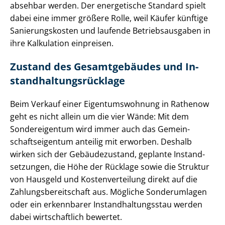
absehbar werden. Der energetische Standard spielt
dabei eine immer größere Rolle, weil Käufer künftige
Sa­nie­rungs­kos­ten und laufende Be­triebs­aus­ga­ben in
ihre Kalkulation einpreisen.
Zustand des Gesamtgebäudes und In­
stand­hal­tungs­rück­la­ge
Beim Verkauf einer Ei­gen­tums­woh­nung in Rathenow
geht es nicht allein um die vier Wände: Mit dem
Sondereigentum wird immer auch das Ge­mein­
schafts­ei­gen­tum anteilig mit erworben. Deshalb
wirken sich der Gebäudezustand, geplante In­stand­
set­zun­gen, die Höhe der Rücklage sowie die Struktur
von Hausgeld und Kos­ten­ver­tei­lung direkt auf die
Zah­lungs­be­reit­schaft aus. Mögliche Sonderumlagen
oder ein erkennbarer In­stand­hal­tungs­stau werden
dabei wirtschaftlich bewertet.