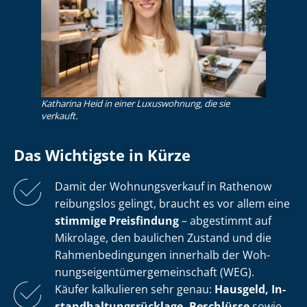
Katharina Heid in einer Luxuswohnung, die sie
verkauft.
Das Wichtigste in Kürze
Damit der Wohnungsverkauf in Rathenow
reibungslos gelingt, braucht es vor allem eine
stimmige Preisfindung
– abgestimmt auf
Mikrolage, den baulichen Zustand und die
Rah­men­be­din­gun­gen innerhalb der Woh­
nungs­ei­gen­tü­mer­ge­mein­schaft (WEG).
Käufer kalkulieren sehr genau:
Hausgeld, In­
stand­hal­tungs­rück­la­ge, Beschlüsse
sowie