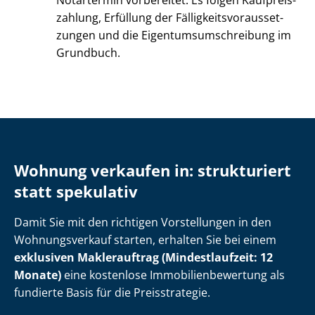
Notartermin vorbereitet. Es folgen Kauf­preis­
zah­lung, Erfüllung der Fäl­lig­keits­vor­aus­set­
zun­gen und die Ei­gen­tums­um­schrei­bung im
Grundbuch.
Wohnung verkaufen in: strukturiert
statt spekulativ
Damit Sie mit den richtigen Vorstellungen in den
Wohnungsverkauf starten, erhalten Sie bei einem
exklusiven Maklerauftrag (Mindestlaufzeit: 12
Monate)
eine kostenlose Im­mo­bi­li­en­be­wer­tung als
fundierte Basis für die Preisstrategie.