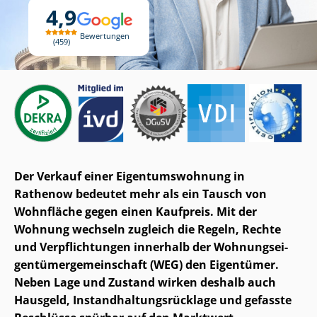
4,9
Bewertungen
459
Der Verkauf einer Ei­gen­tums­woh­nung in
Rathenow bedeutet mehr als ein Tausch von
Wohnfläche gegen einen Kaufpreis. Mit der
Wohnung wechseln zugleich die Regeln, Rechte
und Verpflichtungen innerhalb der Woh­nungs­ei­
gen­tü­mer­ge­mein­schaft (WEG) den Eigentümer.
Neben Lage und Zustand wirken deshalb auch
Hausgeld, In­stand­hal­tungs­rück­la­ge und gefasste