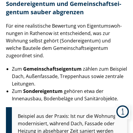
Sondereigentum und Ge­mein­schafts­ei­
gen­tum sauber abgrenzen
Für eine realistische Bewertung von Ei­gen­tums­woh­
nun­gen in Rathenow ist entscheidend, was zur
Wohnung selbst gehört (Sondereigentum) und
welche Bauteile dem Ge­mein­schafts­ei­gen­tum
zugeordnet sind.
Zum
Ge­mein­schafts­ei­gen­tum
zählen zum Beispiel
Dach, Außenfassade, Treppenhaus sowie zentrale
Leitungen.
Zum
Sondereigentum
gehören etwa der
Innenausbau, Bodenbeläge und Sanitärobjekte.
Beispiel aus der Praxis: Ist nur die Wohnung
modernisiert, während Dach, Fassade oder
Heizung in absehbarer Zeit saniert werden