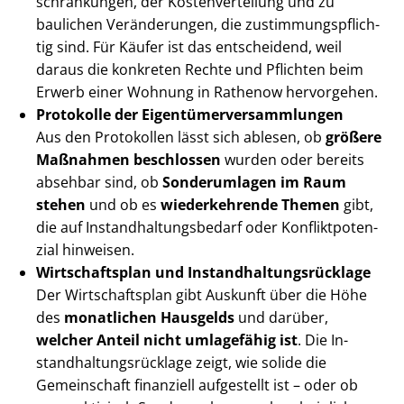
schrän­kun­gen, der Kos­ten­ver­tei­lung und zu
baulichen Veränderungen, die zu­stim­mungs­pflich­
tig sind. Für Käufer ist das entscheidend, weil
daraus die konkreten Rechte und Pflichten beim
Erwerb einer Wohnung in Rathenow hervorgehen.
Protokolle der Ei­gen­tü­mer­ver­samm­lun­gen
Aus den Protokollen lässt sich ablesen, ob
größere
Maßnahmen beschlossen
wurden oder bereits
absehbar sind, ob
Sonderumlagen im Raum
stehen
und ob es
wiederkehrende Themen
gibt,
die auf In­stand­hal­tungs­be­darf oder Kon­flikt­po­ten­
zi­al hinweisen.
Wirtschaftsplan und In­stand­hal­tungs­rück­la­ge
Der Wirtschaftsplan gibt Auskunft über die Höhe
des
monatlichen Hausgelds
und darüber,
welcher Anteil nicht umlagefähig ist
. Die In­
stand­hal­tungs­rück­la­ge zeigt, wie solide die
Gemeinschaft finanziell aufgestellt ist – oder ob