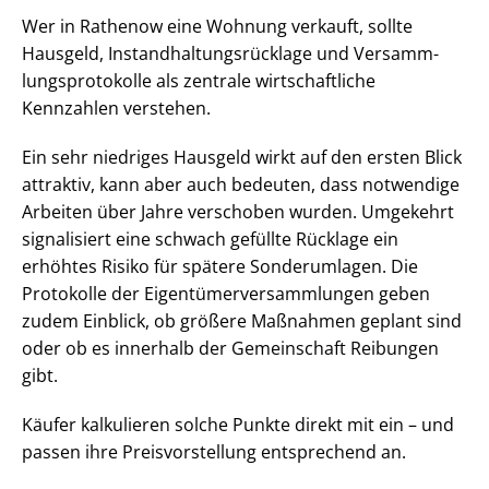
Wer in Rathenow eine Wohnung verkauft, sollte
Hausgeld, In­stand­hal­tungs­rück­la­ge und Ver­samm­
lungs­pro­to­kol­le als zentrale wirtschaftliche
Kennzahlen verstehen.
Ein sehr niedriges Hausgeld wirkt auf den ersten Blick
attraktiv, kann aber auch bedeuten, dass notwendige
Arbeiten über Jahre verschoben wurden. Umgekehrt
signalisiert eine schwach gefüllte Rücklage ein
erhöhtes Risiko für spätere Sonderumlagen. Die
Protokolle der Ei­gen­tü­mer­ver­samm­lun­gen geben
zudem Einblick, ob größere Maßnahmen geplant sind
oder ob es innerhalb der Gemeinschaft Reibungen
gibt.
Käufer kalkulieren solche Punkte direkt mit ein – und
passen ihre Preis­vor­stel­lung entsprechend an.