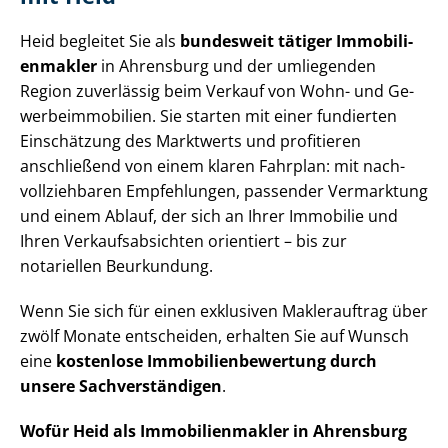
Heid begleitet Sie als
bundesweit tätiger Im­mo­bi­li­
en­mak­ler
in Ahrensburg und der umliegenden
Region zuverlässig beim Verkauf von Wohn- und Ge­
wer­be­im­mo­bi­li­en. Sie starten mit einer fundierten
Einschätzung des Marktwerts und profitieren
anschließend von einem klaren Fahrplan: mit nach­
voll­zieh­ba­ren Empfehlungen, passender Vermarktung
und einem Ablauf, der sich an Ihrer Immobilie und
Ihren Ver­kaufs­ab­sich­ten orientiert – bis zur
notariellen Beurkundung.
Wenn Sie sich für einen exklusiven Maklerauftrag über
zwölf Monate entscheiden, erhalten Sie auf Wunsch
eine
kostenlose Im­mo­bi­li­en­be­wer­tung durch
unsere Sach­ver­stän­di­gen
.
Wofür Heid als Im­mo­bi­li­en­mak­ler in Ahrensburg