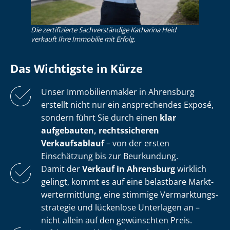
Die zertifizierte Sachverständige Katharina Heid
verkauft Ihre Immobilie mit Erfolg.
Das Wichtigste in Kürze
Unser Im­mo­bi­li­en­mak­ler in Ahrensburg
erstellt nicht nur ein ansprechendes Exposé,
sondern führt Sie durch einen
klar
aufgebauten, rechtssicheren
Verkaufsablauf
– von der ersten
Einschätzung bis zur Beurkundung.
Damit der
Verkauf in Ahrensburg
wirklich
gelingt, kommt es auf eine belastbare Markt­
wert­ermitt­lung, eine stimmige Ver­mark­tungs­
stra­te­gie und lückenlose Unterlagen an –
nicht allein auf den gewünschten Preis.