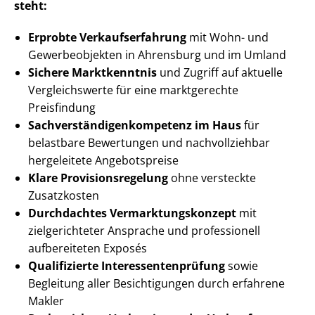
steht:
Erprobte Ver­kaufs­er­fah­rung
mit Wohn- und
Gewerbeobjekten in Ahrensburg und im Umland
Sichere Marktkenntnis
und Zugriff auf aktuelle
Vergleichswerte für eine marktgerechte
Preisfindung
Sach­ver­stän­di­gen­kom­pe­tenz im Haus
für
belastbare Bewertungen und nachvollziehbar
hergeleitete Angebotspreise
Klare Pro­vi­si­ons­re­ge­lung
ohne versteckte
Zusatzkosten
Durchdachtes Ver­mark­tungs­kon­zept
mit
zielgerichteter Ansprache und professionell
aufbereiteten Exposés
Qualifizierte In­ter­es­sen­ten­prü­fung
sowie
Begleitung aller Besichtigungen durch erfahrene
Makler