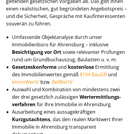
geltenden gesetzlichen Vorgaben ab. Das gibt Ihnen
einen realistischen, gut begründeten Angebotspreis –
und die Sicherheit, Gespräche mit Kauf­in­ter­es­sen­ten
souverän zu führen.
Umfassende Objektanalyse durch unser
Immobilienbüro für Ahrensburg – inklusive
Besichtigung vor Ort
sowie relevanter Prüfungen
rund um Grundbuchauszug, Baulasten u. v. m.
Ge­set­zes­kon­for­me
und
kostenlose
Ermittlung
des Im­mo­bi­li­en­wer­tes gemäß
§194 BauGB
und
ImmoWertV
bzw.
BelWertV
Auswahl und Kombination von mindestens zwei
der drei gesetzlich zulässigen
Wert­ermitt­lungs­
ver­fah­ren
für Ihre Immobilie in Ahrensburg
Ausarbeitung eines aus­sa­ge­kräf­ti­gen
Kurzgutachtens
, das den realen Marktwert Ihrer
Immobilie in Ahrensburg transparent