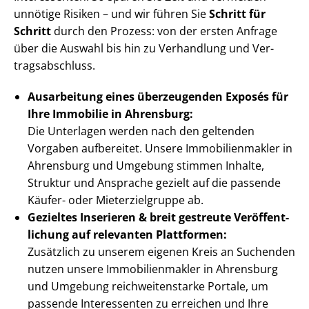
unnötige Risiken – und wir führen Sie
Schritt für
Schritt
durch den Prozess: von der ersten Anfrage
über die Auswahl bis hin zu Verhandlung und Ver­
trags­ab­schluss.
Ausarbeitung eines überzeugenden Exposés für
Ihre Immobilie in Ahrensburg:
Die Unterlagen werden nach den geltenden
Vorgaben aufbereitet. Unsere Im­mo­bi­li­en­mak­ler in
Ahrensburg und Umgebung stimmen Inhalte,
Struktur und Ansprache gezielt auf die passende
Käufer- oder Mie­ter­ziel­grup­pe ab.
Gezieltes Inserieren & breit gestreute Ver­öf­fent­
li­chung auf relevanten Plattformen:
Zusätzlich zu unserem eigenen Kreis an Suchenden
nutzen unsere Im­mo­bi­li­en­mak­ler in Ahrensburg
und Umgebung reich­wei­ten­star­ke Portale, um
passende Interessenten zu erreichen und Ihre