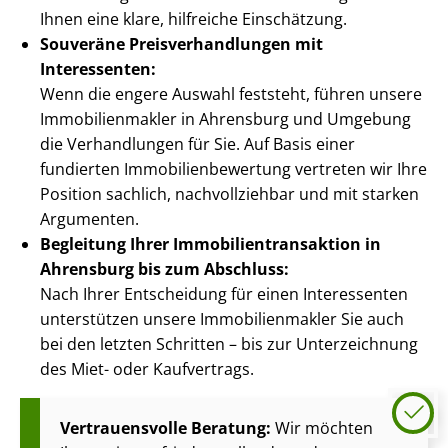
Ihnen eine klare, hilfreiche Einschätzung.
Souveräne Preis­ver­hand­lun­gen mit
Interessenten:
Wenn die engere Auswahl feststeht, führen unsere
Im­mo­bi­li­en­mak­ler in Ahrensburg und Umgebung
die Verhandlungen für Sie. Auf Basis einer
fundierten Im­mo­bi­li­en­be­wer­tung vertreten wir Ihre
Position sachlich, nachvollziehbar und mit starken
Argumenten.
Begleitung Ihrer Im­mo­bi­li­en­trans­ak­ti­on in
Ahrensburg bis zum Abschluss:
Nach Ihrer Entscheidung für einen Interessenten
unterstützen unsere Im­mo­bi­li­en­mak­ler Sie auch
bei den letzten Schritten – bis zur Unterzeichnung
des Miet- oder Kaufvertrags.
Vertrauensvolle Beratung:
Wir möchten