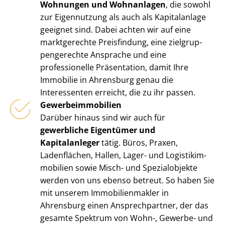
Wohnungen und Wohnanlagen
, die sowohl
zur Eigennutzung als auch als Kapitalanlage
geeignet sind. Dabei achten wir auf eine
marktgerechte Preisfindung, eine ziel­grup­
pen­ge­rech­te Ansprache und eine
professionelle Präsentation, damit Ihre
Immobilie in Ahrensburg genau die
Interessenten erreicht, die zu ihr passen.
Ge­wer­be­im­mo­bi­li­en
Darüber hinaus sind wir auch für
gewerbliche Eigentümer und
Kapitalanleger
tätig. Büros, Praxen,
Ladenflächen, Hallen, Lager- und Lo­gis­tik­im­
mo­bi­li­en sowie Misch- und Spezialobjekte
werden von uns ebenso betreut. So haben Sie
mit unserem Im­mo­bi­li­en­mak­ler in
Ahrensburg einen Ansprechpartner, der das
gesamte Spektrum von Wohn-, Gewerbe- und