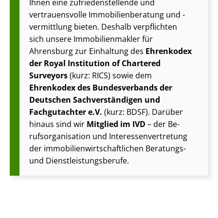
Ihnen eine zu­frie­den­stel­len­de und
vertrauensvolle Im­mo­bi­li­en­be­ra­tung und -
vermittlung bieten. Deshalb verpflichten
sich unsere Im­mo­bi­li­en­mak­ler für
Ahrensburg zur Einhaltung des
Ehrenkodex
der Royal Institution of Chartered
Surveyors
(kurz: RICS) sowie dem
Ehrenkodex des Bundesverbands der
Deutschen Sach­ver­stän­di­gen und
Fachgutachter e.V.
(kurz: BDSF). Darüber
hinaus sind wir
Mitglied im IVD
– der Be­
rufs­or­ga­ni­sa­ti­on und In­ter­es­sen­ver­tre­tung
der im­mo­bi­li­en­wirt­schaft­li­chen Beratungs-
und Dienst­leis­tungs­be­ru­fe.