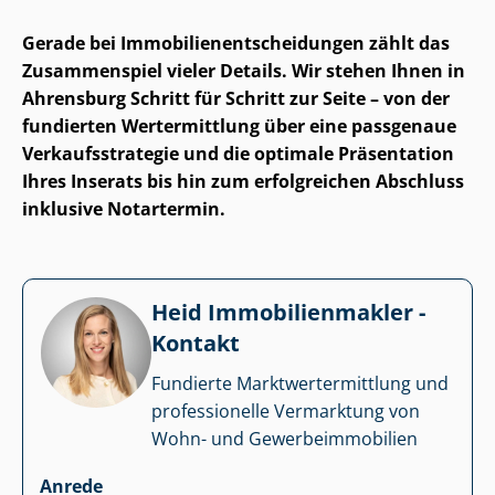
Gerade bei Im­mo­bi­li­en­ent­schei­dun­gen zählt das
Zusammenspiel vieler Details. Wir stehen Ihnen in
Ahrensburg Schritt für Schritt zur Seite – von der
fundierten Wertermittlung über eine passgenaue
Ver­kaufs­stra­te­gie und die optimale Präsentation
Ihres Inserats bis hin zum erfolgreichen Abschluss
inklusive Notartermin.
Heid Im­mo­bi­li­en­mak­ler -
Kontakt
Fundierte Markt­wert­ermitt­lung und
professionelle Vermarktung von
Wohn- und Ge­wer­be­im­mo­bi­li­en
Anrede