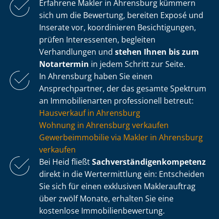
Erfahrene Makler in Ahrensburg kümmern
sich um die Bewertung, bereiten Exposé und
Inserate vor, koordinieren Besichtigungen,
prüfen Interessenten, begleiten
Verhandlungen und
stehen Ihnen bis zum
Notartermin
in jedem Schritt zur Seite.
In Ahrensburg haben Sie einen
Ansprechpartner, der das gesamte Spektrum
an Immobilienarten professionell betreut:
Hausverkauf in Ahrensburg
Wohnung in Ahrensburg verkaufen
Ge­wer­be­im­mo­bi­lie via Makler in Ahrensburg
verkaufen
Bei Heid fließt
Sach­ver­stän­di­gen­kom­pe­tenz
direkt in die Wertermittlung ein: Entscheiden
Sie sich für einen exklusiven Maklerauftrag
über zwölf Monate, erhalten Sie eine
kostenlose Im­mo­bi­li­en­be­wer­tung.