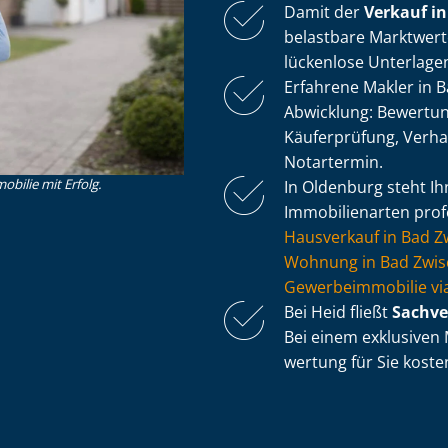
Damit der
Verkauf in
belastbare Markt­wert
lückenlose Unterlage
Erfahrene Makler in
Abwicklung: Bewertung,
Käuferprüfung, Verh
Notartermin.
obilie mit Erfolg.
In Oldenburg steht Ihn
Immobilienarten profe
Hausverkauf in Bad 
Wohnung in Bad Zwis
Ge­wer­be­im­mo­bi­lie
Bei Heid fließt
Sach­ve
Bei einem exklusiven M
wer­tung für Sie kosten