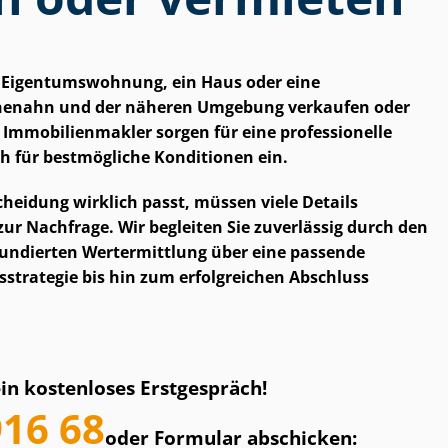
Ei­gen­tums­woh­nung, ein Haus oder eine
henahn und der näheren Umgebung verkaufen oder
­mo­bi­li­en­mak­ler sorgen für eine professionelle
h für bestmögliche Konditionen ein.
­schei­dung wirklich passt, müssen viele Details
zur Nachfrage. Wir begleiten Sie zuverlässig durch den
fundierten Wertermittlung über eine passende
stra­te­gie bis hin zum erfolgreichen Abschluss
ein kostenloses Erstgespräch!
916 68
oder Formular abschicken: