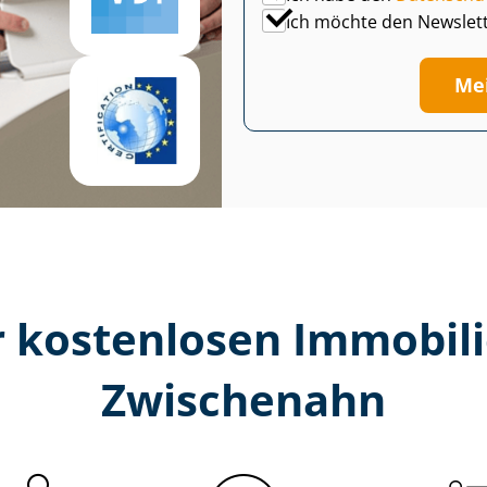
Ich möchte den Newslet
Me
 kostenlosen Im­mo­bi­li
Zwischenahn