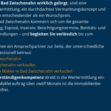
 Bad Zwischenahn wirklich gelingt
, sind eine
­ermitt­lung, ein durchdachtes Ver­mark­tungs­kon­zept und
n entscheidender als ein Wunschpreis.
 Bad Zwischenahn kümmern sich um die gesamte
 Exposé, Inserate, Be­sich­ti­gungs­ter­mi­ne, Bonitäts- und
andlungen – und
begleiten Sie verlässlich
bis zum
en ein Ansprechpartner zur Seite, der un­ter­schied­li­che
ssionell betreut:
Zwischenahn
chenahn verkaufen
 via Makler in Bad Zwischenahn verkaufen
r­stän­di­gen­kom­pe­tenz
direkt in die Wertermittlung ein:
aklerauftrag über zwölf Monate ist die Im­mo­bi­li­en­be­
frei.