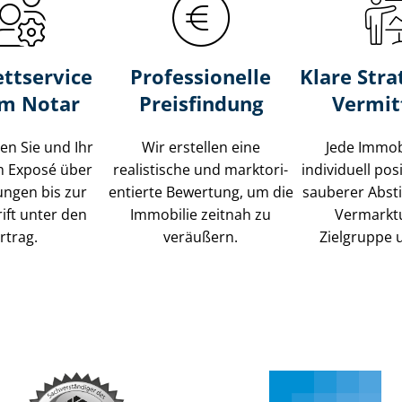
ttservice
Professionelle
Klare Stra
um Notar
Preisfindung
Vermit
ten Sie und Ihr
Wir erstellen eine
Jede Immob
m Exposé über
realistische und markt­ori­
individuell posi
ungen bis zur
en­tier­te Bewertung, um die
sauberer Abs
ift unter den
Immobilie zeitnah zu
Vermarkt
rtrag.
veräußern.
Zielgruppe 