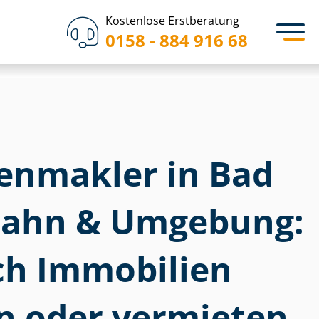
Kostenlose Erstberatung
0158 - 884 916 68
i­en­mak­ler in Bad
nahn & Umgebung:
ich Immobilien
n oder vermieten