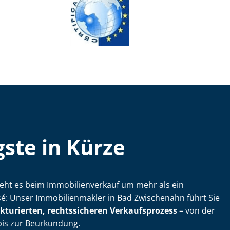
ste in Kürze
t es beim Im­mo­bi­li­en­ver­kauf um mehr als ein
 Unser Im­mo­bi­li­en­mak­ler in Bad Zwischenahn führt Sie
ukturierten, rechtssicheren Verkaufsprozess
– von der
bis zur Beurkundung.