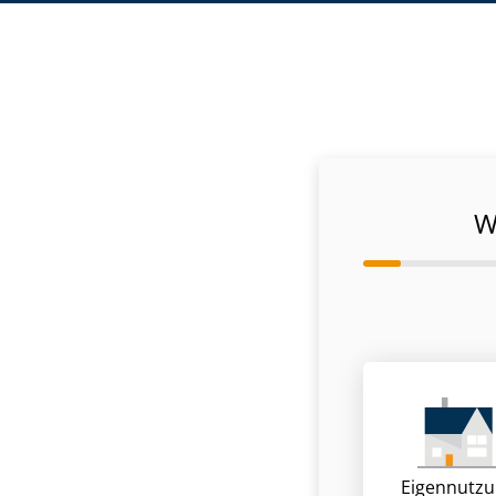
W
Eigennutz