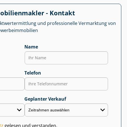
­bi­li­en­mak­ler - Kontakt
kt­wert­ermitt­lung und professionelle Vermarktung von
r­be­im­mo­bi­li­en
Name
Telefon
Geplanter Verkauf
tz
gelesen und verstanden.