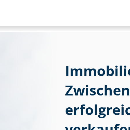
Im­mo­bi­l
Zwische
erfolgre
verkaufe