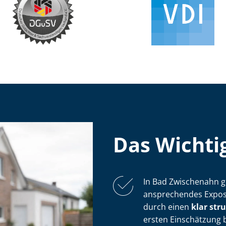
Das Wichtig
In Bad Zwischenahn geh
ansprechendes Exposé:
durch einen
klar str
ersten Einschätzung 