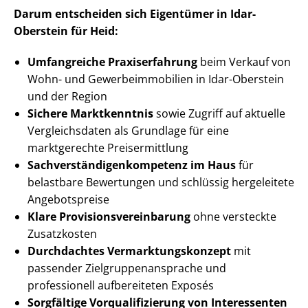
Darum entscheiden sich Eigentümer in Idar-
Oberstein für Heid:
Umfangreiche Praxiserfahrung
beim Verkauf von
Wohn- und Ge­wer­be­im­mo­bi­li­en in Idar-Oberstein
und der Region
Sichere Marktkenntnis
sowie Zugriff auf aktuelle
Vergleichsdaten als Grundlage für eine
marktgerechte Preisermittlung
Sach­ver­stän­di­gen­kom­pe­tenz im Haus
für
belastbare Bewertungen und schlüssig hergeleitete
Angebotspreise
Klare Pro­vi­si­ons­ver­ein­ba­rung
ohne versteckte
Zusatzkosten
Durchdachtes Ver­mark­tungs­kon­zept
mit
passender Ziel­grup­pen­an­spra­che und
professionell aufbereiteten Exposés
Sorgfältige Vor­qua­li­fi­zie­rung von Interessenten