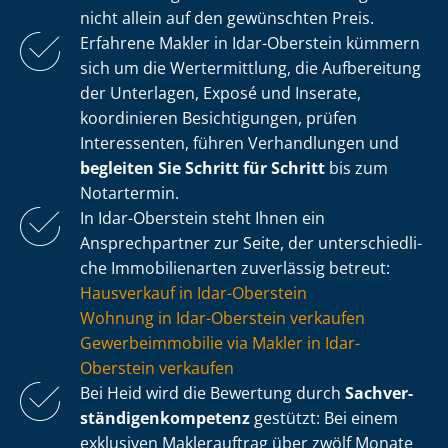
nicht allein auf den gewünschten Preis.
Erfahrene Makler in Idar-Oberstein kümmern
sich um die Wertermittlung, die Aufbereitung
der Unterlagen, Exposé und Inserate,
koordinieren Besichtigungen, prüfen
Interessenten, führen Verhandlungen und
begleiten Sie Schritt für Schritt
bis zum
Notartermin.
In Idar-Oberstein steht Ihnen ein
Ansprechpartner zur Seite, der un­ter­schied­li­
che Immobilienarten zuverlässig betreut:
Hausverkauf in Idar-Oberstein
Wohnung in Idar-Oberstein verkaufen
Ge­wer­be­im­mo­bi­lie via Makler in Idar-
Oberstein verkaufen
Bei Heid wird die Bewertung durch
Sach­ver­
stän­di­gen­kom­pe­tenz
gestützt: Bei einem
exklusiven Maklerauftrag über zwölf Monate