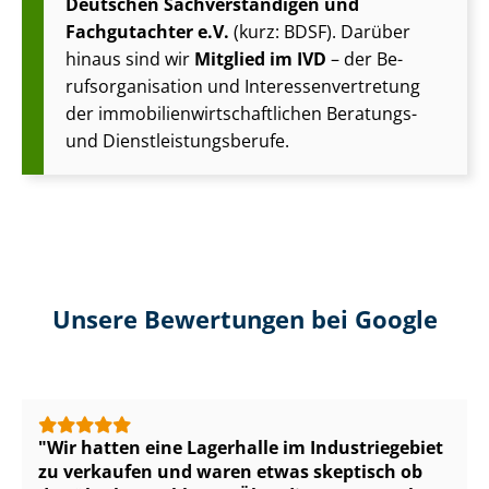
Deutschen Sach­ver­stän­di­gen und
Fachgutachter e.V.
(kurz: BDSF). Darüber
hinaus sind wir
Mitglied im IVD
– der Be­
rufs­or­ga­ni­sa­ti­on und In­ter­es­sen­ver­tre­tung
der im­mo­bi­li­en­wirt­schaft­li­chen Beratungs-
und Dienst­leis­tungs­be­ru­fe.
Unsere Bewertungen bei Google
Wir hatten eine Lagerhalle im Industriegebiet
zu verkaufen und waren etwas skeptisch ob