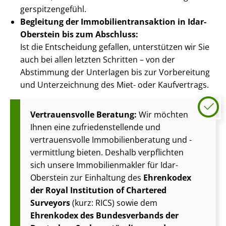
ger­spit­zen­ge­fühl.
Begleitung der Im­mo­bi­li­en­trans­ak­ti­on in Idar-
Oberstein bis zum Abschluss:
Ist die Entscheidung gefallen, unterstützen wir Sie
auch bei allen letzten Schritten – von der
Abstimmung der Unterlagen bis zur Vorbereitung
und Unterzeichnung des Miet- oder Kaufvertrags.
Vertrauensvolle Beratung:
Wir möchten
Ihnen eine zu­frie­den­stel­len­de und
vertrauensvolle Im­mo­bi­li­en­be­ra­tung und -
vermittlung bieten. Deshalb verpflichten
sich unsere Im­mo­bi­li­en­mak­ler für Idar-
Oberstein zur Einhaltung des
Ehrenkodex
der Royal Institution of Chartered
Surveyors
(kurz: RICS) sowie dem
Ehrenkodex des Bundesverbands der