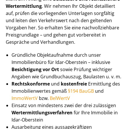
Wertermittlung
. Wir nehmen Ihr Objekt detailliert
auf, prüfen die vorliegenden Unterlagen sorgfältig
und leiten den Verkehrswert nach den geltenden
Vorgaben her. So erhalten Sie eine nach­voll­zieh­ba­re
Preisgrundlage – und gehen gut vorbereitet in
Gespräche und Verhandlungen.
Gründliche Objektaufnahme durch unser
Immobilienbüro für Idar-Oberstein – inklusive
Besichtigung vor Ort
sowie Prüfung wichtiger
Angaben wie Grundbuchauszug, Baulasten u. v. m.
Rechtskonforme
und
kostenfreie
Ermittlung des
Im­mo­bi­li­en­wer­tes gemäß
§194 BauGB
und
ImmoWertV
bzw.
BelWertV
Einsatz von mindestens zwei der drei zulässigen
Wert­ermitt­lungs­ver­fah­ren
für Ihre Immobilie in
Idar-Oberstein
Ausarbeitung eines aus­sa­ge­kräf­ti­gen