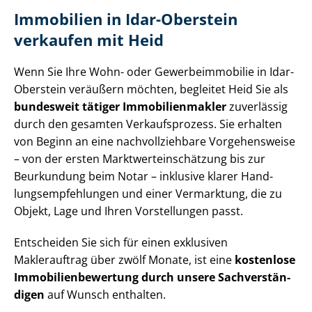
Immobilien in Idar-Oberstein
verkaufen mit Heid
Wenn Sie Ihre Wohn- oder Ge­wer­be­im­mo­bi­lie in Idar-
Oberstein veräußern möchten, begleitet Heid Sie als
bundesweit tätiger Im­mo­bi­li­en­mak­ler
zuverlässig
durch den gesamten Verkaufsprozess. Sie erhalten
von Beginn an eine nach­voll­zieh­ba­re Vorgehensweise
– von der ersten Markt­wert­ein­schät­zung bis zur
Beurkundung beim Notar – inklusive klarer Hand­
lungs­emp­feh­lun­gen und einer Vermarktung, die zu
Objekt, Lage und Ihren Vorstellungen passt.
Entscheiden Sie sich für einen exklusiven
Maklerauftrag über zwölf Monate, ist eine
kostenlose
Im­mo­bi­li­en­be­wer­tung durch unsere Sach­ver­stän­
di­gen
auf Wunsch enthalten.