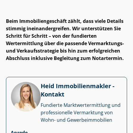
Beim Im­mo­bi­li­en­ge­schäft zählt, dass viele Details
stimmig in­ein­an­der­grei­fen. Wir unterstützen Sie
Schritt für Schritt – von der fundierten
Wertermittlung über die passende Vermarktungs-
und Ver­kaufs­stra­te­gie bis hin zum erfolgreichen
Abschluss inklusive Begleitung zum Notartermin.
Heid Im­mo­bi­li­en­mak­ler -
Kontakt
Fundierte Markt­wert­ermitt­lung und
professionelle Vermarktung von
Wohn- und Ge­wer­be­im­mo­bi­li­en
Anrede