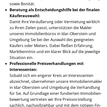
sowie Bonität.
Beratung als Ent­schei­dungs­hil­fe bei der finalen
Käuferauswahl:
Damit Ihre Veräußerung oder Vermietung wirklich
zu Ihren Zielen passt, unterstützen die Makler
unseres Immobilienbüros in Idar-Oberstein und
Umgebung Sie bei der Auswahl des geeigneten
Käufers oder Mieters. Dabei fließen Erfahrung,
Marktkenntnis und ein klarer Blick auf die jeweilige
Situation ein.
Professionelle Preis­ver­hand­lun­gen mit
Interessenten:
Sobald sich ein engerer Kreis an Interessenten
abzeichnet, übernehmen unsere Im­mo­bi­li­en­mak­ler
in Idar-Oberstein und Umgebung die Verhandlung
für Sie. Auf Grundlage einer fundierten Im­mo­bi­li­en­
be­wer­tung vertreten wir Ihre Preis­vor­stel­lung
sachlich, nachvollziehbar und mit dem nötigen Fin­