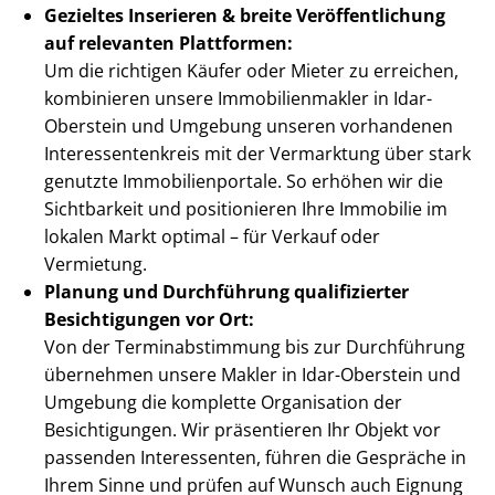
Gezieltes Inserieren & breite Ver­öf­fent­li­chung
auf relevanten Plattformen:
Um die richtigen Käufer oder Mieter zu erreichen,
kombinieren unsere Im­mo­bi­li­en­mak­ler in Idar-
Oberstein und Umgebung unseren vorhandenen
In­ter­es­sen­ten­kreis mit der Vermarktung über stark
genutzte Im­mo­bi­li­en­por­ta­le. So erhöhen wir die
Sichtbarkeit und positionieren Ihre Immobilie im
lokalen Markt optimal – für Verkauf oder
Vermietung.
Planung und Durchführung qualifizierter
Besichtigungen vor Ort:
Von der Ter­min­ab­stim­mung bis zur Durchführung
übernehmen unsere Makler in Idar-Oberstein und
Umgebung die komplette Organisation der
Besichtigungen. Wir präsentieren Ihr Objekt vor
passenden Interessenten, führen die Gespräche in
Ihrem Sinne und prüfen auf Wunsch auch Eignung