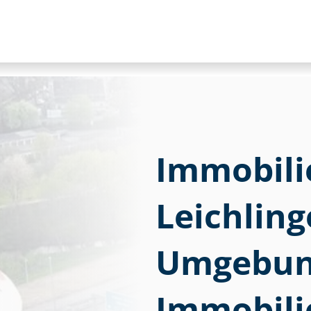
Im­mo­bi­li
Leichling
Umgebung
Immobili