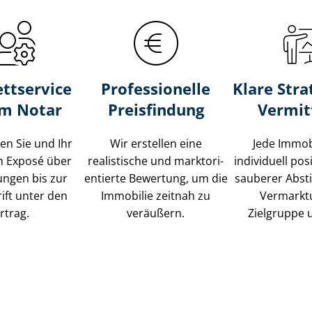
ttservice
Professionelle
Klare Stra
um Notar
Preisfindung
Vermit
ten Sie und Ihr
Wir erstellen eine
Jede Immob
m Exposé über
realistische und markt­ori­
individuell posi
ungen bis zur
en­tier­te Bewertung, um die
sauberer Abs
ift unter den
Immobilie zeitnah zu
Vermarkt
rtrag.
veräußern.
Zielgruppe 