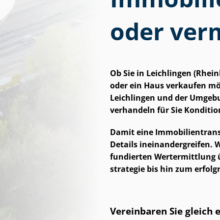
oder ver
Ob Sie in Leichlingen (Rhe
oder ein Haus verkaufen möch
Leichlingen und der Umgebu
verhandeln für Sie Konditi
Damit eine Im­mo­bi­li­en­tra
Details in­ein­an­der­grei­fen.
fundierten Wertermittlung 
stra­te­gie bis hin zum erfo
Vereinbaren Sie gleich 