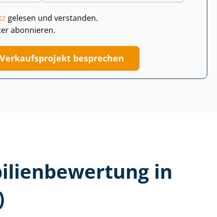
tz
gelesen und verstanden.
ter abonnieren.
Verkaufsprojekt besprechen
li­en­be­wer­tung in
)