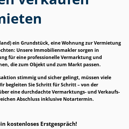
mieten
inland) ein Grundstück, eine Wohnung zur Vermietung
ten: Unsere Im­mo­bi­li­en­mak­ler sorgen in
ng für eine professionelle Vermarktung und
onen, die zum Objekt und zum Markt passen.
ns­ak­ti­on stimmig und sicher gelingt, müssen viele
 Wir begleiten Sie Schritt für Schritt – von der
über eine durchdachte Vermarktungs- und Ver­kaufs­
lgreichen Abschluss inklusive Notartermin.
ein kostenloses Erstgespräch!