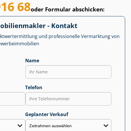
916 68
oder Formular abschicken:
­bi­li­en­mak­ler - Kontakt
kt­wert­ermitt­lung und professionelle Vermarktung von
r­be­im­mo­bi­li­en
Name
Telefon
Geplanter Verkauf