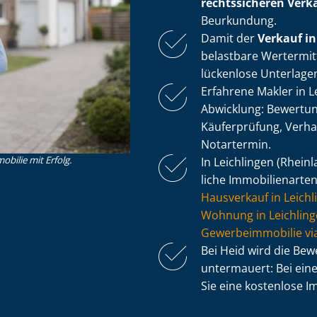
rechtssicheren Verk
Beurkundung.
Damit der
Verkauf in
belastbare Wertermitt
lückenlose Unterlage
Erfahrene Makler in 
Abwicklung: Bewertung,
Käuferprüfung, Verh
Notartermin.
obilie mit Erfolg.
In Leichlingen (Rhein
li­che Immobilienarten
Hausverkauf in Leichl
Wohnung in Leichling
Ge­wer­be­im­mo­bi­lie 
Bei Heid wird die Be
untermauert: Bei ein
Sie eine kostenlose Im­m