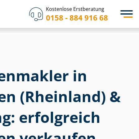
Kostenlose Erstberatung
0158 - 884 916 68
­en­mak­ler in
en (Rheinland) &
: erfolgreich
en verkaufen