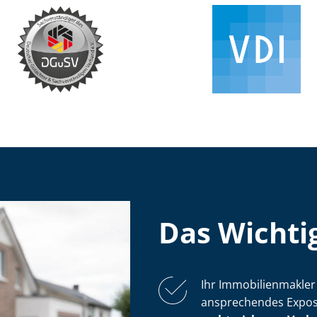
Das Wichtig
Ihr Im­mo­bi­li­en­mak­l
ansprechendes Exposé