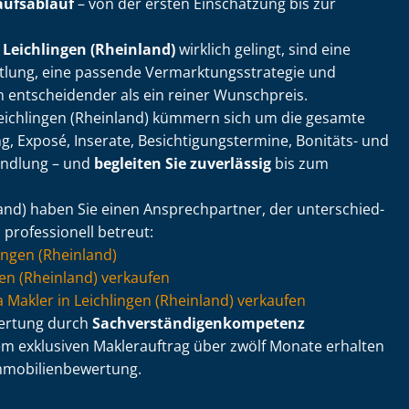
aufsablauf
– von der ersten Einschätzung bis zur
 Leichlingen (Rheinland)
wirklich gelingt, sind eine
lung, eine passende Ver­mark­tungs­stra­te­gie und
n entscheidender als ein reiner Wunschpreis.
Leichlingen (Rheinland) kümmern sich um die gesamte
 Exposé, Inserate, Be­sich­ti­gungs­ter­mi­ne, Bonitäts- und
andlung – und
begleiten Sie zuverlässig
bis zum
land) haben Sie einen Ansprechpartner, der un­ter­schied­
 professionell betreut:
ingen (Rheinland)
en (Rheinland) verkaufen
via Makler in Leichlingen (Rheinland) verkaufen
wertung durch
Sach­ver­stän­di­gen­kom­pe­tenz
em exklusiven Maklerauftrag über zwölf Monate erhalten
o­bi­li­en­be­wer­tung.