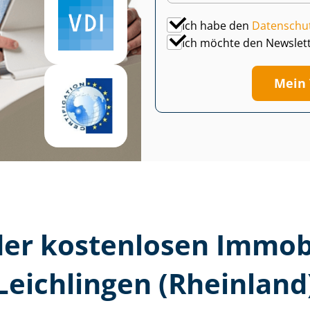
Ich habe den
Datenschu
Ich möchte den Newslet
Mein 
er kostenlosen Im­mo­bi­
Leichlingen (Rheinland