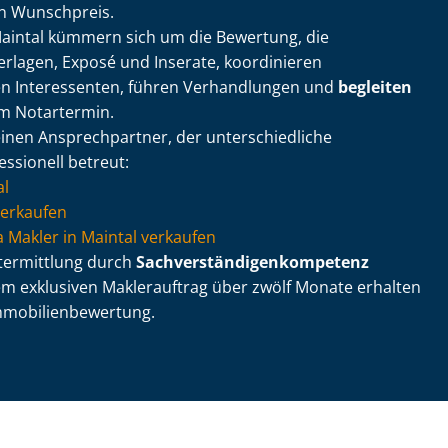
in Wunschpreis.
Maintal kümmern sich um die Bewertung, die
erlagen, Exposé und Inserate, koordinieren
en Interessenten, führen Verhandlungen und
begleiten
m Notartermin.
inen Ansprechpartner, der un­ter­schied­li­che
ssionell betreut:
al
verkaufen
via Makler in Maintal verkaufen
rtermittlung durch
Sach­ver­stän­di­gen­kom­pe­tenz
em exklusiven Maklerauftrag über zwölf Monate erhalten
o­bi­li­en­be­wer­tung.