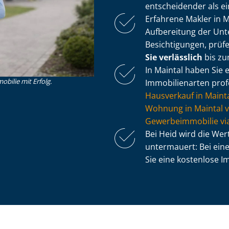
entscheidender als e
Erfahrene Makler in 
Aufbereitung der Unt
Besichtigungen, prüf
Sie verlässlich
bis zu
In Maintal haben Sie e
obilie mit Erfolg.
Immobilienarten profe
Hausverkauf in Maint
Wohnung in Maintal 
Ge­wer­be­im­mo­bi­lie 
Bei Heid wird die We
untermauert: Bei ein
Sie eine kostenlose Im­m