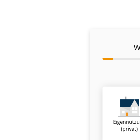
W
Eigennutz
(privat)