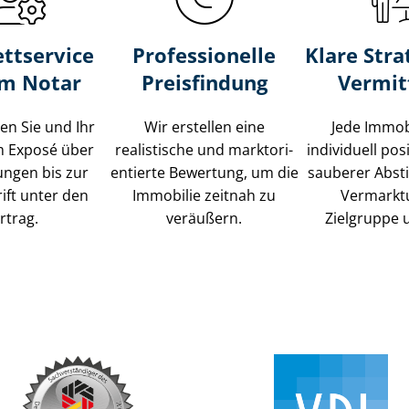
ttservice
Professionelle
Klare Stra
um Notar
Preisfindung
Vermit
ten Sie und Ihr
Wir erstellen eine
Jede Immob
m Exposé über
realistische und markt­ori­
individuell posi
ungen bis zur
en­tier­te Bewertung, um die
sauberer Abs
ift unter den
Immobilie zeitnah zu
Vermarkt
rtrag.
veräußern.
Zielgruppe 