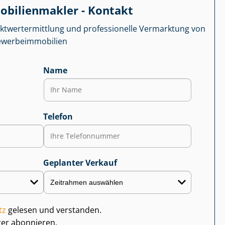
­bi­li­en­mak­ler - Kontakt
kt­wert­ermitt­lung und professionelle Vermarktung von
r­be­im­mo­bi­li­en
Name
Telefon
Geplanter Verkauf
tz
gelesen und verstanden.
ter abonnieren.