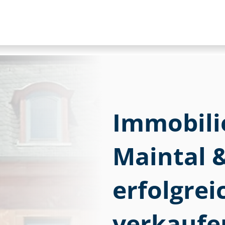
Im­mo­bi­li
Maintal 
erfolgre
verkaufe