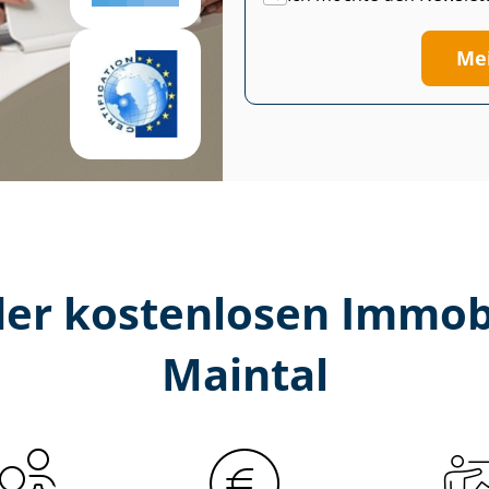
Me
er kostenlosen Im­mo­bi­
Maintal