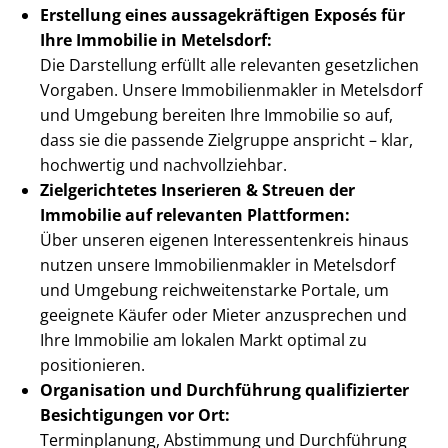
Erstellung eines aus­sa­ge­kräf­ti­gen Exposés für
Ihre Immobilie in Metelsdorf:
Die Darstellung erfüllt alle relevanten gesetzlichen
Vorgaben. Unsere Im­mo­bi­li­en­mak­ler in Metelsdorf
und Umgebung bereiten Ihre Immobilie so auf,
dass sie die passende Zielgruppe anspricht – klar,
hochwertig und nachvollziehbar.
Zielgerichtetes Inserieren & Streuen der
Immobilie auf relevanten Plattformen:
Über unseren eigenen In­ter­es­sen­ten­kreis hinaus
nutzen unsere Im­mo­bi­li­en­mak­ler in Metelsdorf
und Umgebung reich­wei­ten­star­ke Portale, um
geeignete Käufer oder Mieter anzusprechen und
Ihre Immobilie am lokalen Markt optimal zu
positionieren.
Organisation und Durchführung qualifizierter
Besichtigungen vor Ort:
Terminplanung, Abstimmung und Durchführung