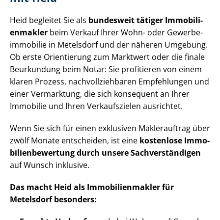
Heid begleitet Sie als
bundesweit tätiger Im­mo­bi­li­
en­mak­ler
beim Verkauf Ihrer Wohn- oder Ge­wer­be­
im­mo­bi­lie in Metelsdorf und der näheren Umgebung.
Ob erste Orientierung zum Marktwert oder die finale
Beurkundung beim Notar: Sie profitieren von einem
klaren Prozess, nach­voll­zieh­ba­ren Empfehlungen und
einer Vermarktung, die sich konsequent an Ihrer
Immobilie und Ihren Verkaufszielen ausrichtet.
Wenn Sie sich für einen exklusiven Maklerauftrag über
zwölf Monate entscheiden, ist eine
kostenlose Im­mo­
bi­li­en­be­wer­tung durch unsere Sach­ver­stän­di­gen
auf Wunsch inklusive.
Das macht Heid als Im­mo­bi­li­en­mak­ler für
Metelsdorf besonders: