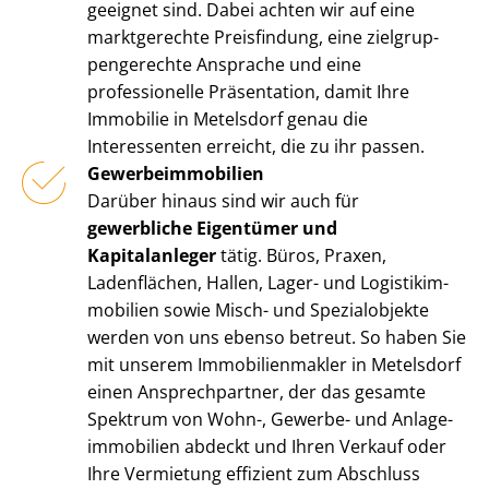
geeignet sind. Dabei achten wir auf eine
marktgerechte Preisfindung, eine ziel­grup­
pen­ge­rech­te Ansprache und eine
professionelle Präsentation, damit Ihre
Immobilie in Metelsdorf genau die
Interessenten erreicht, die zu ihr passen.
Ge­wer­be­im­mo­bi­li­en
Darüber hinaus sind wir auch für
gewerbliche Eigentümer und
Kapitalanleger
tätig. Büros, Praxen,
Ladenflächen, Hallen, Lager- und Lo­gis­tik­im­
mo­bi­li­en sowie Misch- und Spezialobjekte
werden von uns ebenso betreut. So haben Sie
mit unserem Im­mo­bi­li­en­mak­ler in Metelsdorf
einen Ansprechpartner, der das gesamte
Spektrum von Wohn-, Gewerbe- und An­la­ge­
im­mo­bi­li­en abdeckt und Ihren Verkauf oder
Ihre Vermietung effizient zum Abschluss