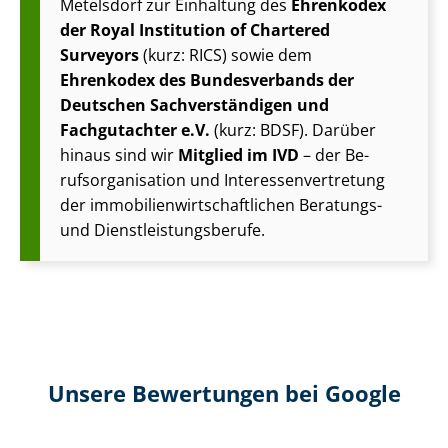
Metelsdorf zur Einhaltung des
Ehrenkodex
der Royal Institution of Chartered
Surveyors
(kurz: RICS) sowie dem
Ehrenkodex des Bundesverbands der
Deutschen Sach­ver­stän­di­gen und
Fachgutachter e.V.
(kurz: BDSF). Darüber
hinaus sind wir
Mitglied im IVD
– der Be­
rufs­or­ga­ni­sa­ti­on und In­ter­es­sen­ver­tre­tung
der im­mo­bi­li­en­wirt­schaft­li­chen Beratungs-
und Dienst­leis­tungs­be­ru­fe.
Unsere Bewertungen bei Google