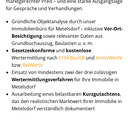
marktgerechter Preis – und eine starke Ausgangslage
für Gespräche und Verhandlungen.
Gründliche Objektanalyse durch unser
Immobilienbüro für Metelsdorf – inklusive
Vor-Ort-
Besichtigung
sowie relevanter Daten aus
Grundbuchauszug, Baulasten u. v. m.
Ge­set­zes­kon­for­me
und
kostenlose
Wertermittlung nach
§194 BauGB
und
ImmoWertV
bzw.
BelWertV
Einsatz von mindestens zwei der drei zulässigen
Wert­ermitt­lungs­ver­fah­ren
für Ihre Immobilie in
Metelsdorf
Ausarbeitung eines belastbaren
Kurzgutachtens
,
das den realistischen Marktwert Ihrer Immobilie in
Metelsdorf verständlich dokumentiert