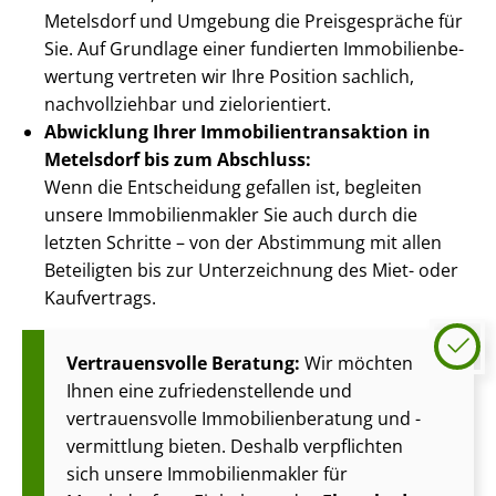
Metelsdorf und Umgebung die Preisgespräche für
Sie. Auf Grundlage einer fundierten Im­mo­bi­li­en­be­
wer­tung vertreten wir Ihre Position sachlich,
nachvollziehbar und zielorientiert.
Abwicklung Ihrer Im­mo­bi­li­en­trans­ak­ti­on in
Metelsdorf bis zum Abschluss:
Wenn die Entscheidung gefallen ist, begleiten
unsere Im­mo­bi­li­en­mak­ler Sie auch durch die
letzten Schritte – von der Abstimmung mit allen
Beteiligten bis zur Unterzeichnung des Miet- oder
Kaufvertrags.
Vertrauensvolle Beratung:
Wir möchten
Ihnen eine zu­frie­den­stel­len­de und
vertrauensvolle Im­mo­bi­li­en­be­ra­tung und -
vermittlung bieten. Deshalb verpflichten
sich unsere Im­mo­bi­li­en­mak­ler für