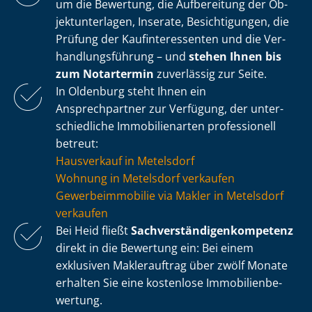
um die Bewertung, die Aufbereitung der Ob­
jekt­un­ter­la­gen, Inserate, Besichtigungen, die
Prüfung der Kauf­in­ter­es­sen­ten und die Ver­
hand­lungs­füh­rung – und
stehen Ihnen bis
zum Notartermin
zuverlässig zur Seite.
In Oldenburg steht Ihnen ein
Ansprechpartner zur Verfügung, der un­ter­
schied­li­che Immobilienarten professionell
betreut:
Hausverkauf in Metelsdorf
Wohnung in Metelsdorf verkaufen
Ge­wer­be­im­mo­bi­lie via Makler in Metelsdorf
verkaufen
Bei Heid fließt
Sach­ver­stän­di­gen­kom­pe­tenz
direkt in die Bewertung ein: Bei einem
exklusiven Maklerauftrag über zwölf Monate
erhalten Sie eine kostenlose Im­mo­bi­li­en­be­
wer­tung.