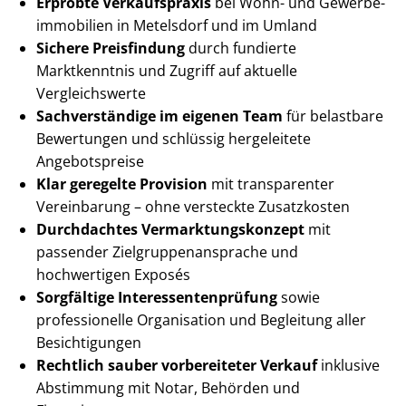
Erprobte Verkaufspraxis
bei Wohn- und Ge­wer­be­
im­mo­bi­li­en in Metelsdorf und im Umland
Sichere Preisfindung
durch fundierte
Marktkenntnis und Zugriff auf aktuelle
Vergleichswerte
Sachverständige im eigenen Team
für belastbare
Bewertungen und schlüssig hergeleitete
Angebotspreise
Klar geregelte Provision
mit transparenter
Vereinbarung – ohne versteckte Zusatzkosten
Durchdachtes Ver­mark­tungs­kon­zept
mit
passender Ziel­grup­pen­an­spra­che und
hochwertigen Exposés
Sorgfältige In­ter­es­sen­ten­prü­fung
sowie
professionelle Organisation und Begleitung aller
Besichtigungen
Rechtlich sauber vorbereiteter Verkauf
inklusive
Abstimmung mit Notar, Behörden und