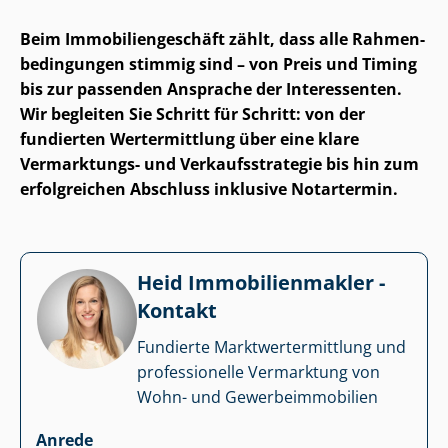
Beim Im­mo­bi­li­en­ge­schäft zählt, dass alle Rah­men­
be­din­gun­gen stimmig sind – von Preis und Timing
bis zur passenden Ansprache der Interessenten.
Wir begleiten Sie Schritt für Schritt: von der
fundierten Wertermittlung über eine klare
Vermarktungs- und Ver­kaufs­stra­te­gie bis hin zum
erfolgreichen Abschluss inklusive Notartermin.
Heid Im­mo­bi­li­en­mak­ler -
Kontakt
Fundierte Markt­wert­ermitt­lung und
professionelle Vermarktung von
Wohn- und Ge­wer­be­im­mo­bi­li­en
Anrede