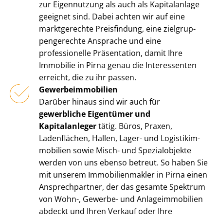
zur Eigennutzung als auch als Kapitalanlage
geeignet sind. Dabei achten wir auf eine
marktgerechte Preisfindung, eine ziel­grup­
pen­ge­rech­te Ansprache und eine
professionelle Präsentation, damit Ihre
Immobilie in Pirna genau die Interessenten
erreicht, die zu ihr passen.
Ge­wer­be­im­mo­bi­li­en
Darüber hinaus sind wir auch für
gewerbliche Eigentümer und
Kapitalanleger
tätig. Büros, Praxen,
Ladenflächen, Hallen, Lager- und Lo­gis­tik­im­
mo­bi­li­en sowie Misch- und Spezialobjekte
werden von uns ebenso betreut. So haben Sie
mit unserem Im­mo­bi­li­en­mak­ler in Pirna einen
Ansprechpartner, der das gesamte Spektrum
von Wohn-, Gewerbe- und An­la­ge­im­mo­bi­li­en
abdeckt und Ihren Verkauf oder Ihre