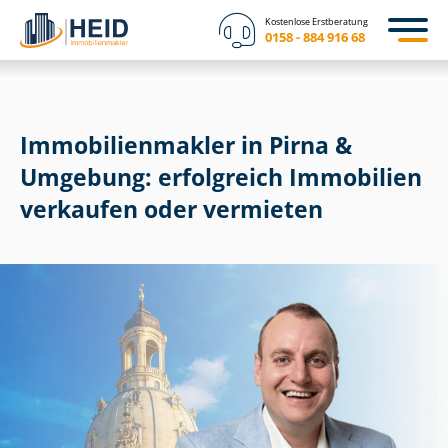
Kostenlose Erstberatung
0158 - 884 916 68
Im­mo­bi­li­en­mak­ler in Pirna &
Umgebung: erfolgreich Immobilien
verkaufen oder vermieten