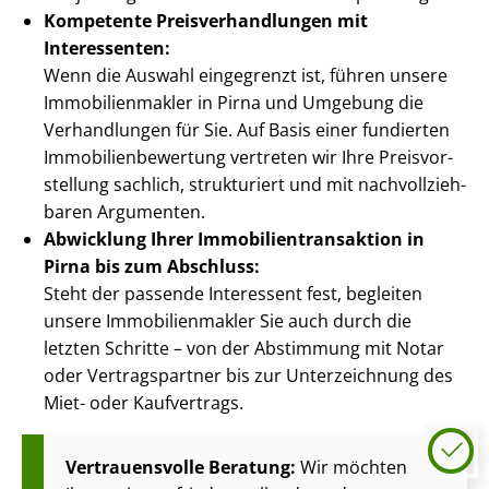
Kompetente Preis­ver­hand­lun­gen mit
Interessenten:
Wenn die Auswahl eingegrenzt ist, führen unsere
Im­mo­bi­li­en­mak­ler in Pirna und Umgebung die
Verhandlungen für Sie. Auf Basis einer fundierten
Im­mo­bi­li­en­be­wer­tung vertreten wir Ihre Preis­vor­
stel­lung sachlich, strukturiert und mit nach­voll­zieh­
ba­ren Argumenten.
Abwicklung Ihrer Im­mo­bi­li­en­trans­ak­ti­on in
Pirna bis zum Abschluss:
Steht der passende Interessent fest, begleiten
unsere Im­mo­bi­li­en­mak­ler Sie auch durch die
letzten Schritte – von der Abstimmung mit Notar
oder Vertragspartner bis zur Unterzeichnung des
Miet- oder Kaufvertrags.
Vertrauensvolle Beratung:
Wir möchten