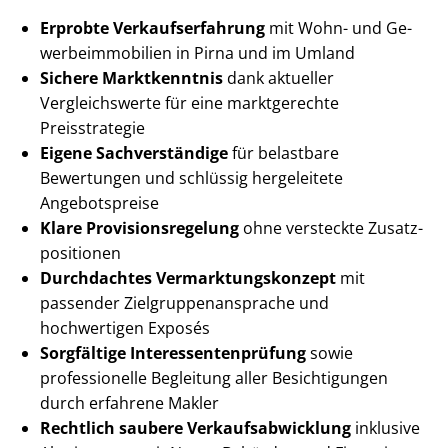
Erprobte Ver­kaufs­er­fah­rung
mit Wohn- und Ge­
wer­be­im­mo­bi­li­en in Pirna und im Umland
Sichere Marktkenntnis
dank aktueller
Vergleichswerte für eine marktgerechte
Preisstrategie
Eigene Sachverständige
für belastbare
Bewertungen und schlüssig hergeleitete
Angebotspreise
Klare Pro­vi­si­ons­re­ge­lung
ohne versteckte Zu­satz­
po­si­tio­nen
Durchdachtes Ver­mark­tungs­kon­zept
mit
passender Ziel­grup­pen­an­spra­che und
hochwertigen Exposés
Sorgfältige In­ter­es­sen­ten­prü­fung
sowie
professionelle Begleitung aller Besichtigungen
durch erfahrene Makler
Rechtlich saubere Ver­kaufs­ab­wick­lung
inklusive