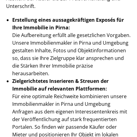
Unterschrift.
Erstellung eines aus­sa­ge­kräf­ti­gen Exposés für
Ihre Immobilie in Pirna:
Die Aufbereitung erfüllt alle gesetzlichen Vorgaben.
Unsere Im­mo­bi­li­en­mak­ler in Pirna und Umgebung
gestalten Inhalte, Fotos und Ob­jekt­in­for­ma­tio­nen
so, dass sie Ihre Zielgruppe klar ansprechen und
die Stärken Ihrer Immobilie präzise
herausarbeiten.
Zielgerichtetes Inserieren & Streuen der
Immobilie auf relevanten Plattformen:
Für eine optimale Reichweite kombinieren unsere
Im­mo­bi­li­en­mak­ler in Pirna und Umgebung
Anfragen aus dem eigenen In­ter­es­sen­ten­kreis mit
der Ver­öf­fent­li­chung auf stark frequentierten
Portalen. So finden wir passende Käufer oder
Mieter und positionieren Ihr Objekt im lokalen