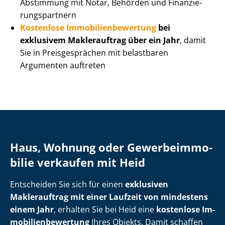
Abstimmung mit Notar, Behörden und Fi­nan­zie­
rungs­part­nern
Kostenlose Im­mo­bi­li­en­be­wer­tung
bei
exklusivem Maklerauftrag über ein Jahr
, damit
Sie in Preisgesprächen mit belastbaren
Argumenten auftreten
Haus, Wohnung oder Ge­wer­be­im­mo­
bi­lie verkaufen mit Heid
Entscheiden Sie sich für einen
exklusiven
Maklerauftrag mit einer Laufzeit von mindestens
einem Jahr
, erhalten Sie bei Heid eine
kostenlose Im­
mo­bi­li­en­be­wer­tung
Ihres Objekts. Damit schaffen