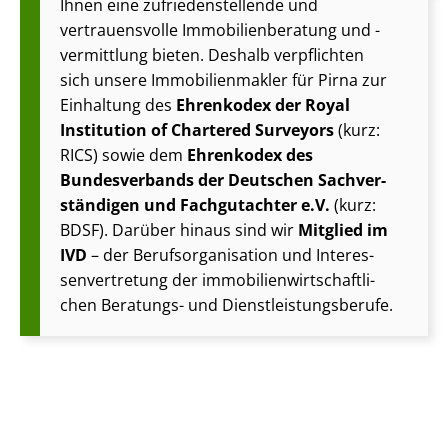
Ihnen eine zu­frie­den­stel­len­de und
vertrauensvolle Im­mo­bi­li­en­be­ra­tung und -
vermittlung bieten. Deshalb verpflichten
sich unsere Im­mo­bi­li­en­mak­ler für Pirna zur
Einhaltung des
Ehrenkodex der Royal
Institution of Chartered Surveyors
(kurz:
RICS) sowie dem
Ehrenkodex des
Bundesverbands der Deutschen Sach­ver­
stän­di­gen und Fachgutachter e.V.
(kurz:
BDSF). Darüber hinaus sind wir
Mitglied im
IVD
– der Be­rufs­or­ga­ni­sa­ti­on und In­ter­es­
sen­ver­tre­tung der im­mo­bi­li­en­wirt­schaft­li­
chen Beratungs- und Dienst­leis­tungs­be­ru­fe.