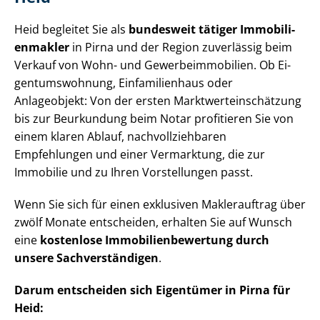
Heid begleitet Sie als
bundesweit tätiger Im­mo­bi­li­
en­mak­ler
in Pirna und der Region zuverlässig beim
Verkauf von Wohn- und Ge­wer­be­im­mo­bi­li­en. Ob Ei­
gen­tums­woh­nung, Einfamilienhaus oder
Anlageobjekt: Von der ersten Markt­wert­ein­schät­zung
bis zur Beurkundung beim Notar profitieren Sie von
einem klaren Ablauf, nach­voll­zieh­ba­ren
Empfehlungen und einer Vermarktung, die zur
Immobilie und zu Ihren Vorstellungen passt.
Wenn Sie sich für einen exklusiven Maklerauftrag über
zwölf Monate entscheiden, erhalten Sie auf Wunsch
eine
kostenlose Im­mo­bi­li­en­be­wer­tung durch
unsere Sach­ver­stän­di­gen
.
Darum entscheiden sich Eigentümer in Pirna für
Heid: