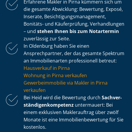
Erfahrene Makler in Pirna kümmern sich um
die gesamte Abwicklung: Bewertung, Exposé,
Inserate, Be­sich­ti­gungs­ma­nage­ment,
Bonitäts- und Käuferprüfung, Verhandlungen
– und
stehen Ihnen bis zum Notartermin
zuverlässig zur Seite.
In Oldenburg haben Sie einen
Ansprechpartner, der das gesamte Spektrum
an Immobilienarten professionell betreut:
Hausverkauf in Pirna
Wohnung in Pirna verkaufen
Ge­wer­be­im­mo­bi­lie via Makler in Pirna
verkaufen
Bei Heid wird die Bewertung durch
Sach­ver­
stän­di­gen­kom­pe­tenz
untermauert: Bei
einem exklusiven Maklerauftrag über zwölf
Monate ist eine Im­mo­bi­li­en­be­wer­tung für Sie
kostenlos.