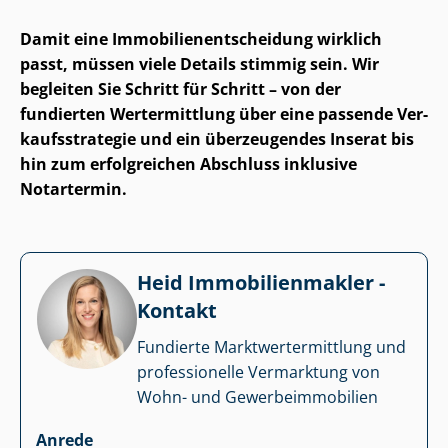
Damit eine Im­mo­bi­li­en­ent­schei­dung wirklich
passt, müssen viele Details stimmig sein. Wir
begleiten Sie Schritt für Schritt – von der
fundierten Wertermittlung über eine passende Ver­
kaufs­stra­te­gie und ein überzeugendes Inserat bis
hin zum erfolgreichen Abschluss inklusive
Notartermin.
Heid Im­mo­bi­li­en­mak­ler -
Kontakt
Fundierte Markt­wert­ermitt­lung und
professionelle Vermarktung von
Wohn- und Ge­wer­be­im­mo­bi­li­en
Anrede