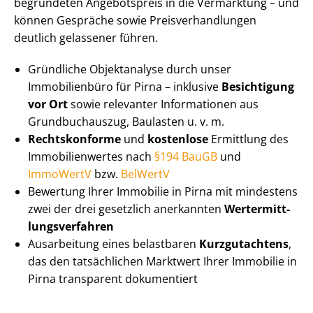
begründeten Angebotspreis in die Vermarktung – und
können Gespräche sowie Preis­ver­hand­lun­gen
deutlich gelassener führen.
Gründliche Objektanalyse durch unser
Immobilienbüro für Pirna – inklusive
Besichtigung
vor Ort
sowie relevanter Informationen aus
Grundbuchauszug, Baulasten u. v. m.
Rechtskonforme
und
kostenlose
Ermittlung des
Im­mo­bi­li­en­wer­tes nach
§194 BauGB
und
ImmoWertV
bzw.
BelWertV
Bewertung Ihrer Immobilie in Pirna mit mindestens
zwei der drei gesetzlich anerkannten
Wert­ermitt­
lungs­ver­fah­ren
Ausarbeitung eines belastbaren
Kurzgutachtens
,
das den tatsächlichen Marktwert Ihrer Immobilie in
Pirna transparent dokumentiert