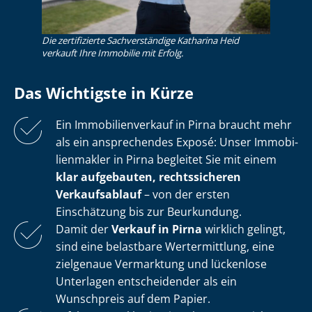
Die zertifizierte Sachverständige Katharina Heid
verkauft Ihre Immobilie mit Erfolg.
Das Wichtigste in Kürze
Ein Im­mo­bi­li­en­ver­kauf in Pirna braucht mehr
als ein ansprechendes Exposé: Unser Im­mo­bi­
li­en­mak­ler in Pirna begleitet Sie mit einem
klar aufgebauten, rechtssicheren
Verkaufsablauf
– von der ersten
Einschätzung bis zur Beurkundung.
Damit der
Verkauf in Pirna
wirklich gelingt,
sind eine belastbare Wertermittlung, eine
zielgenaue Vermarktung und lückenlose
Unterlagen entscheidender als ein
Wunschpreis auf dem Papier.