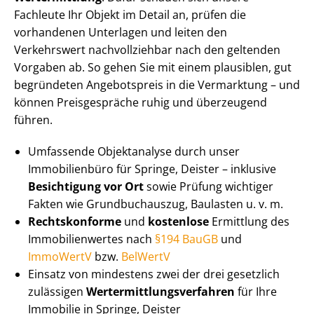
Fachleute Ihr Objekt im Detail an, prüfen die
vorhandenen Unterlagen und leiten den
Verkehrswert nachvollziehbar nach den geltenden
Vorgaben ab. So gehen Sie mit einem plausiblen, gut
begründeten Angebotspreis in die Vermarktung – und
können Preisgespräche ruhig und überzeugend
führen.
Umfassende Objektanalyse durch unser
Immobilienbüro für Springe, Deister – inklusive
Besichtigung vor Ort
sowie Prüfung wichtiger
Fakten wie Grundbuchauszug, Baulasten u. v. m.
Rechtskonforme
und
kostenlose
Ermittlung des
Im­mo­bi­li­en­wer­tes nach
§194 BauGB
und
ImmoWertV
bzw.
BelWertV
Einsatz von mindestens zwei der drei gesetzlich
zulässigen
Wert­ermitt­lungs­ver­fah­ren
für Ihre
Immobilie in Springe, Deister