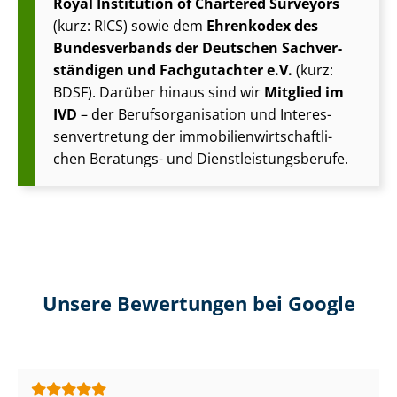
Royal Institution of Chartered Surveyors
(kurz: RICS) sowie dem
Ehrenkodex des
Bundesverbands der Deutschen Sach­ver­
stän­di­gen und Fachgutachter e.V.
(kurz:
BDSF). Darüber hinaus sind wir
Mitglied im
IVD
– der Be­rufs­or­ga­ni­sa­ti­on und In­ter­es­
sen­ver­tre­tung der im­mo­bi­li­en­wirt­schaft­li­
chen Beratungs- und Dienst­leis­tungs­be­ru­fe.
Unsere Bewertungen bei Google