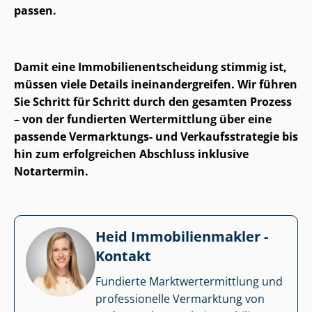
passen.
Damit eine Im­mo­bi­li­en­ent­schei­dung stimmig ist,
müssen viele Details in­ein­an­der­grei­fen. Wir führen
Sie Schritt für Schritt durch den gesamten Prozess
– von der fundierten Wertermittlung über eine
passende Vermarktungs- und Ver­kaufs­stra­te­gie bis
hin zum erfolgreichen Abschluss inklusive
Notartermin.
Heid Im­mo­bi­li­en­mak­ler -
Kontakt
Fundierte Markt­wert­ermitt­lung und
professionelle Vermarktung von