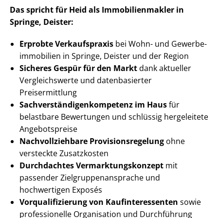
Das spricht für Heid als Im­mo­bi­li­en­mak­ler in
Springe, Deister:
Erprobte Verkaufspraxis
bei Wohn- und Ge­wer­be­
im­mo­bi­li­en in Springe, Deister und der Region
Sicheres Gespür für den Markt
dank aktueller
Vergleichswerte und datenbasierter
Preisermittlung
Sach­ver­stän­di­gen­kom­pe­tenz im Haus
für
belastbare Bewertungen und schlüssig hergeleitete
Angebotspreise
Nach­voll­zieh­ba­re Pro­vi­si­ons­re­ge­lung
ohne
versteckte Zusatzkosten
Durchdachtes Ver­mark­tungs­kon­zept
mit
passender Ziel­grup­pen­an­spra­che und
hochwertigen Exposés
Vor­qua­li­fi­zie­rung von Kauf­in­ter­es­sen­ten
sowie
professionelle Organisation und Durchführung