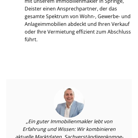
mit unserem Im­mo­bi­li­en­mak­ler in Springe,
Deister einen Ansprechpartner, der das
gesamte Spektrum von Wohn-, Gewerbe- und
An­la­ge­im­mo­bi­li­en abdeckt und Ihren Verkauf
oder Ihre Vermietung effizient zum Abschluss
führt.
Ein guter Im­mo­bi­li­en­mak­ler lebt von
Erfahrung und Wissen: Wir kombinieren
aktuelle Marktdaten, Sach­ver­stän­di­gen­kom­pe­