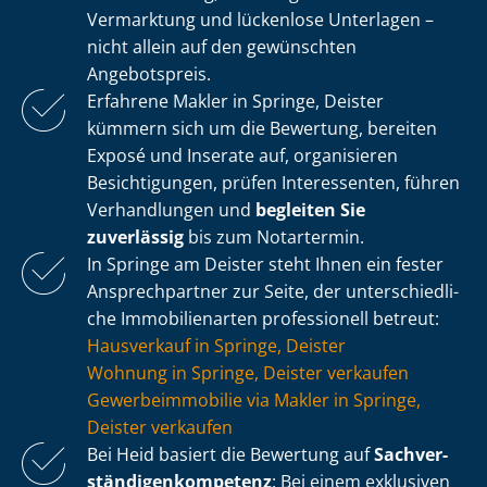
Vermarktung und lückenlose Unterlagen –
nicht allein auf den gewünschten
Angebotspreis.
Erfahrene Makler in Springe, Deister
kümmern sich um die Bewertung, bereiten
Exposé und Inserate auf, organisieren
Besichtigungen, prüfen Interessenten, führen
Verhandlungen und
begleiten Sie
zuverlässig
bis zum Notartermin.
In Springe am Deister steht Ihnen ein fester
Ansprechpartner zur Seite, der un­ter­schied­li­
che Immobilienarten professionell betreut:
Hausverkauf in Springe, Deister
Wohnung in Springe, Deister verkaufen
Ge­wer­be­im­mo­bi­lie via Makler in Springe,
Deister verkaufen
Bei Heid basiert die Bewertung auf
Sach­ver­
stän­di­gen­kom­pe­tenz
: Bei einem exklusiven