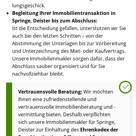
lungs­ge­schick.
Begleitung Ihrer Im­mo­bi­li­en­trans­ak­ti­on in
Springe, Deister bis zum Abschluss:
Ist die Entscheidung gefallen, unterstützen wir Sie
auch bei den letzten Schritten – von der
Abstimmung der Unterlagen bis zur Vorbereitung
und Unterzeichnung des Miet- oder Kaufvertrags.
Unsere Im­mo­bi­li­en­mak­ler sorgen dafür, dass der
Abschluss sauber organisiert und für Sie
nachvollziehbar bleibt.
Vertrauensvolle Beratung:
Wir möchten
Ihnen eine zu­frie­den­stel­len­de und
vertrauensvolle Im­mo­bi­li­en­be­ra­tung und -
vermittlung bieten. Deshalb verpflichten
sich unsere Im­mo­bi­li­en­mak­ler für Springe,
Deister zur Einhaltung des
Ehrenkodex der