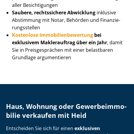
aller Besichtigungen
Saubere, rechtssichere Abwicklung
inklusive
Abstimmung mit Notar, Behörden und Fi­nan­zie­
rungs­stel­len
Kostenlose Im­mo­bi­li­en­be­wer­tung
bei
exklusivem Maklerauftrag über ein Jahr
, damit
Sie in Preisgesprächen mit einer belastbaren
Grundlage argumentieren
Haus, Wohnung oder Ge­wer­be­im­mo­
bi­lie verkaufen mit Heid
Entscheiden Sie sich für einen
exklusiven