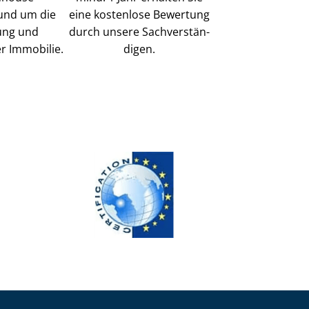
und um die
eine kostenlose Bewertung
ung und
durch unsere Sach­ver­stän­
r Immobilie.
di­gen.