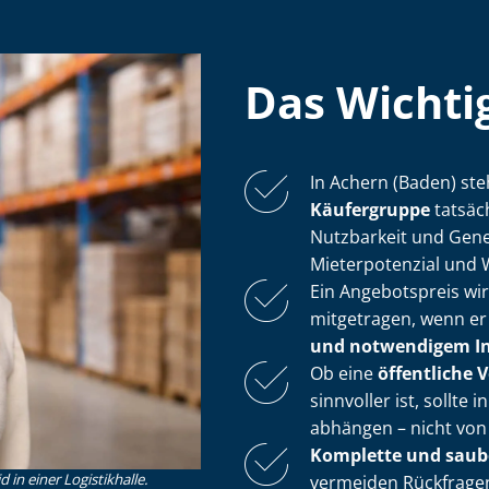
Das Wichtig
In Achern (Baden) steh
Käufergruppe
tatsäc
Nutzbarkeit und Ge­neh
Mieterpotenzial und Wie
Ein Angebotspreis wird
mitgetragen, wenn e
und notwendigem In­ve
Ob eine
öffentliche 
sinnvoller ist, sollte
abhängen – nicht von
Komplette und saube
in einer Logistikhalle.
vermeiden Rückfragen