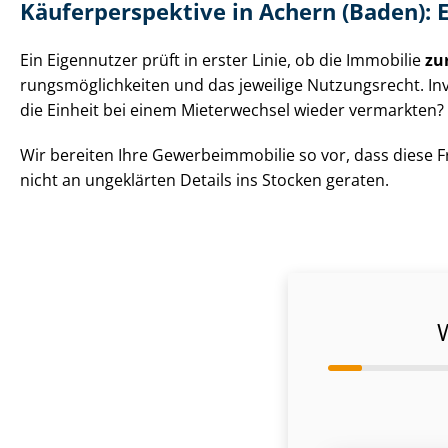
Käu­fer­per­spek­ti­ve in Achern (Baden)
Ein Eigennutzer prüft in erster Linie, ob die Immobilie
zu
rungs­mög­lich­kei­ten und das jeweilige Nutzungsrecht.
die Einheit bei einem Mieterwechsel wieder vermarkten?
Wir bereiten Ihre Ge­wer­be­im­mo­bi­lie so vor, dass d
nicht an ungeklärten Details ins Stocken geraten.