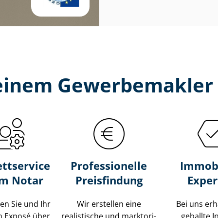
t einem Gewerbemakler 
ttservice
Professionelle
Immobi
um Notar
Preisfindung
Exper
ten Sie und Ihr
Wir erstellen eine
Bei uns erh
m Exposé über
realistische und markt­ori­
geballte 