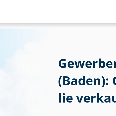
Gewerbem
(Baden): G
lie verka