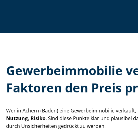
Ge­wer­be­im­mo­bi­lie
Faktoren den Preis p
Wer in Achern (Baden) eine Ge­wer­be­im­mo­bi­lie verkau
Nutzung, Risiko
. Sind diese Punkte klar und plausibel d
durch Unsicherheiten gedrückt zu werden.