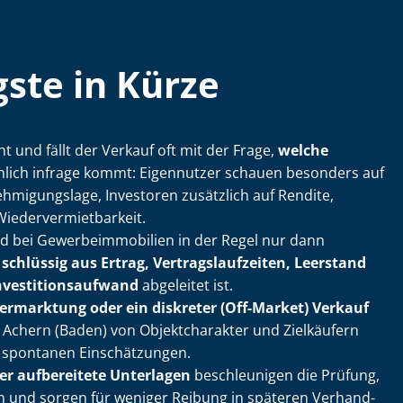
ste in Kürze
t und fällt der Verkauf oft mit der Frage,
welche
hlich infrage kommt: Eigennutzer schauen besonders auf
­mi­gungs­la­ge, Investoren zusätzlich auf Rendite,
­der­ver­miet­bar­keit.
 bei Ge­wer­be­im­mo­bi­li­en in der Regel nur dann
r
schlüssig aus Ertrag, Ver­trags­lauf­zei­ten, Leerstand
s­ti­ti­ons­auf­wand
abgeleitet ist.
Vermarktung oder ein diskreter (Off-Market) Verkauf
 in Achern (Baden) von Objektcharakter und Zielkäufern
 spontanen Einschätzungen.
r aufbereitete Unterlagen
beschleunigen die Prüfung,
 und sorgen für weniger Reibung in späteren Ver­hand­