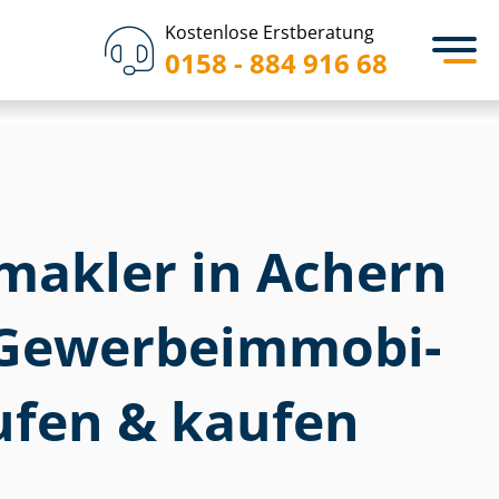
Kostenlose Erstberatung
0158 - 884 916 68
akler in Achern
e­wer­be­im­mo­bi­
ufen & kaufen