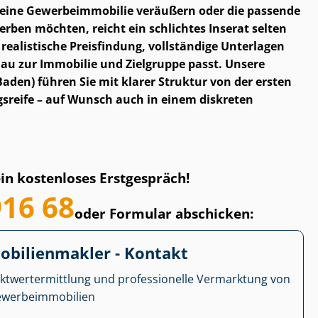
ine Ge­wer­be­im­mo­bi­lie veräußern oder die passende
erben möchten, reicht ein schlichtes Inserat selten
 realistische Preisfindung, vollständige Unterlagen
au zur Immobilie und Zielgruppe passt. Unsere
den) führen Sie mit klarer Struktur von der ersten
gsreife – auf Wunsch auch in einem diskreten
ein kostenloses Erstgespräch!
916 68
oder Formular abschicken:
­bi­li­en­mak­ler - Kontakt
kt­wert­ermitt­lung und professionelle Vermarktung von
r­be­im­mo­bi­li­en