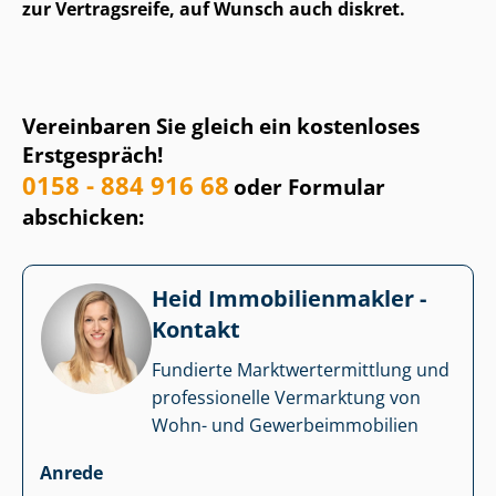
zur Vertragsreife, auf Wunsch auch diskret.
Vereinbaren Sie gleich ein kostenloses
Erstgespräch!
0158 - 884 916 68
oder Formular
abschicken:
Heid Im­mo­bi­li­en­mak­ler -
Kontakt
Fundierte Markt­wert­ermitt­lung und
professionelle Vermarktung von
Wohn- und Ge­wer­be­im­mo­bi­li­en
Anrede