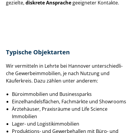
gezielte,
diskrete Ansprache
geeigneter Kontakte.
Typische Objektarten
Wir vermitteln in Lehrte bei Hannover un­ter­schied­li­
che Ge­wer­be­im­mo­bi­li­en, je nach Nutzung und
Käuferkreis. Dazu zählen unter anderem:
Büroimmobilien und Businessparks
Ein­zel­han­dels­flä­chen, Fachmärkte und Showrooms
Ärztehäuser, Praxisräume und Life Science
Immobilien
Lager- und Lo­gis­tik­im­mo­bi­li­en
Produktions- und Gewerbehallen mit Büro- und