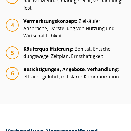
nachvollziehbar, marktgerecht, ver­hand­lungs­
fest
Ver­mark­tungs­kon­zept:
Zielkäufer,
Ansprache, Darstellung von Nutzung und
Wirt­schaft­lich­keit
Käu­fer­qua­li­fi­zie­rung:
Bonität, Ent­schei­
dungs­we­ge, Zeitplan, Ernsthaftigkeit
Besichtigungen, Angebote, Verhandlung:
effizient geführt, mit klarer Kommunikation