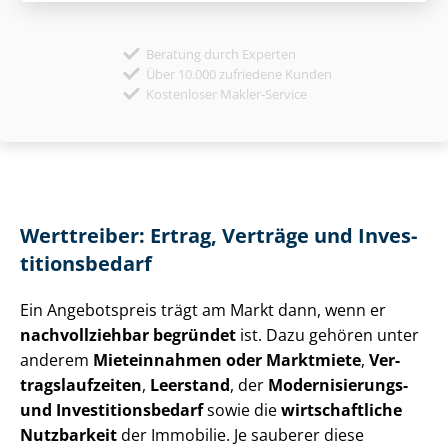
Beratung durch Experten
Über 10.000 zufriedene Kunden
Kostenloser Makler-Service
Werttreiber: Ertrag, Verträge und In­ves­
ti­ti­ons­be­darf
Ein Angebotspreis trägt am Markt dann, wenn er
nachvollziehbar begründet
ist. Dazu gehören unter
anderem
Mieteinnahmen oder Marktmiete
,
Ver­
trags­lauf­zei­ten
,
Leerstand
, der
Modernisierungs-
und In­ves­ti­ti­ons­be­darf
sowie die
wirtschaftliche
Nutzbarkeit
der Immobilie. Je sauberer diese