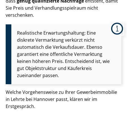
dass
genug qualifizierte Nachfrage
entsteht, damit
Sie Preis und Ver­hand­lungs­spiel­raum nicht
verschenken.
Realistische Er­war­tungs­hal­tung: Eine
diskrete Vermarktung verkürzt nicht
automatisch die Verkaufsdauer. Ebenso
garantiert eine öffentliche Vermarktung
keinen höheren Preis. Entscheidend ist, wie
gut Objektstruktur und Käuferkreis
zueinander passen.
Welche Vorgehensweise zu Ihrer Ge­wer­be­im­mo­bi­lie
in Lehrte bei Hannover passt, klären wir im
Erstgespräch.