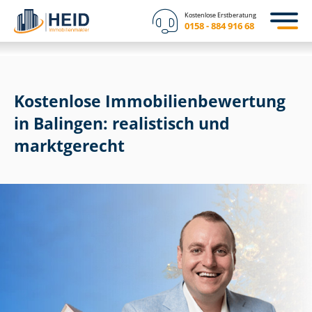
Kostenlose Erstberatung
0158 - 884 916 68
Kostenlose Im­mo­bi­li­en­be­wer­tung
in Balingen: realistisch und
marktgerecht