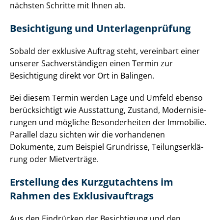
nächsten Schritte mit Ihnen ab.
Besichtigung und Un­ter­la­gen­prü­fung
Sobald der exklusive Auftrag steht, vereinbart einer
unserer Sach­ver­stän­di­gen einen Termin zur
Besichtigung direkt vor Ort in Balingen.
Bei diesem Termin werden Lage und Umfeld ebenso
berücksichtigt wie Ausstattung, Zustand, Mo­der­ni­sie­
run­gen und mögliche Besonderheiten der Immobilie.
Parallel dazu sichten wir die vorhandenen
Dokumente, zum Beispiel Grundrisse, Tei­lungs­er­klä­
rung oder Mietverträge.
Erstellung des Kurzgutachtens im
Rahmen des Ex­klu­siv­auf­trags
Aus den Eindrücken der Besichtigung und den