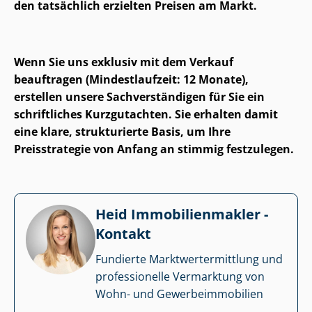
den tatsächlich erzielten Preisen am Markt.
Wenn Sie uns exklusiv mit dem Verkauf
beauftragen (Mindestlaufzeit: 12 Monate),
erstellen unsere Sach­ver­stän­di­gen für Sie ein
schriftliches Kurzgutachten. Sie erhalten damit
eine klare, strukturierte Basis, um Ihre
Preisstrategie von Anfang an stimmig festzulegen.
Heid Im­mo­bi­li­en­mak­ler -
Kontakt
Fundierte Markt­wert­ermitt­lung und
professionelle Vermarktung von
Wohn- und Ge­wer­be­im­mo­bi­li­en