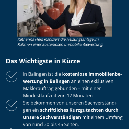
Katharina Heid inspiziert die Heizungsanlage im
Rahmen einer kostenlosen Im­mo­bi­li­en­be­wer­tung.
Das Wichtigste in Kürze
In Balingen ist die
kostenlose
Im­mo­bi­li­en­be­
wer­tung in Balingen
an einen exklusiven
Maklerauftrag gebunden – mit einer
Mindestlaufzeit von 12 Monaten.
Sie bekommen von unseren Sach­ver­stän­di­
gen ein
schriftliches Kurzgutachten durch
unsere Sach­ver­stän­di­gen
mit einem Umfang
von rund 30 bis 45 Seiten.