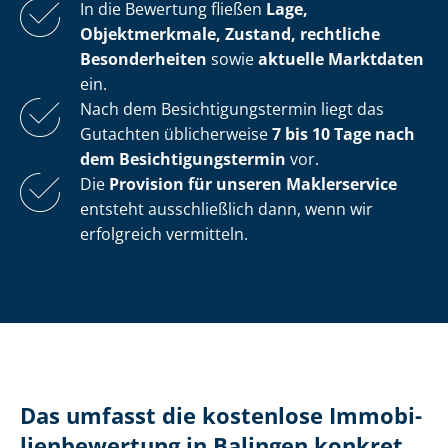
In die Bewertung fließen
Lage,
Objektmerkmale, Zustand, rechtliche
Besonderheiten
sowie
aktuelle Marktdaten
ein.
Nach dem Be­sich­ti­gungs­ter­min liegt das
Gutachten üblicherweise
7 bis 10 Tage nach
dem Be­sich­ti­gungs­ter­min
vor.
Die
Provision für unseren Maklerservice
entsteht ausschließlich dann, wenn wir
erfolgreich vermitteln.
Das umfasst die kostenlose Im­mo­bi­
li­en­be­wer­tung in Balingen konkret