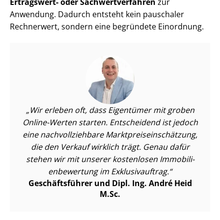
Ertragswert- oder Sach­wert­ver­fah­ren
zur
Anwendung. Dadurch entsteht kein pauschaler
Rechnerwert, sondern eine begründete Einordnung.
Wir erleben oft, dass Eigentümer mit groben
Online-Werten starten. Entscheidend ist jedoch
eine nach­voll­zieh­ba­re Markt­preis­ein­schät­zung,
die den Verkauf wirklich trägt. Genau dafür
stehen wir mit unserer kostenlosen Im­mo­bi­li­
en­be­wer­tung im Exklusivauftrag.
Geschäftsführer und Dipl. Ing. André Heid
M.Sc.