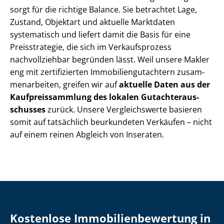
sorgt für die richtige Balance. Sie betrachtet Lage,
Zustand, Objektart und aktuelle Marktdaten
systematisch und liefert damit die Basis für eine
Preisstrategie, die sich im Verkaufsprozess
nachvollziehbar begründen lässt. Weil unsere Makler
eng mit zertifizierten Im­mo­bi­li­en­gut­ach­tern zu­sam­
men­ar­bei­ten, greifen wir auf
aktuelle Daten aus der
Kauf­preis­samm­lung des lokalen Gut­ach­ter­aus­
schus­ses
zurück. Unsere Vergleichswerte basieren
somit auf tatsächlich beurkundeten Verkäufen – nicht
auf einem reinen Abgleich von Inseraten.
Kostenlose Im­mo­bi­li­en­be­wer­tung in