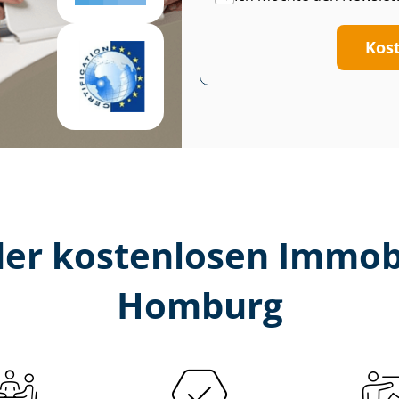
Kos
er kostenlosen Im­mo­bi­
Homburg