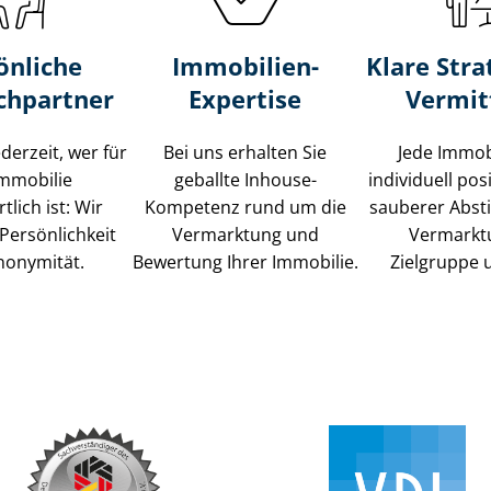
önliche
Immobilien-
Klare Stra
chpartner
Expertise
Vermit
ederzeit, wer für
Bei uns erhalten Sie
Jede Immob
Immobilie
geballte Inhouse-
individuell posi
tlich ist: Wir
Kompetenz rund um die
sauberer Abs
Persönlichkeit
Vermarktung und
Vermarkt
nonymität.
Bewertung Ihrer Immobilie.
Zielgruppe 