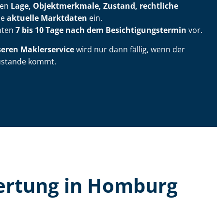
ßen
Lage, Objektmerkmale, Zustand, rechtliche
ie
aktuelle Marktdaten
ein.
chten
7 bis 10 Tage nach dem Be­sich­ti­gungs­ter­min
vor.
seren Maklerservice
wird nur dann fällig, wenn der
zustande kommt.
wer­tung in Homburg