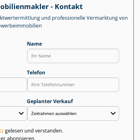
­bi­li­en­mak­ler - Kontakt
kt­wert­ermitt­lung und professionelle Vermarktung von
r­be­im­mo­bi­li­en
Name
Telefon
Geplanter Verkauf
tz
gelesen und verstanden.
ter abonnieren.