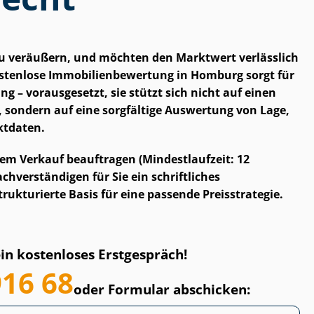
 zu veräußern, und möchten den Marktwert verlässlich
tenlose Im­mo­bi­li­en­be­wer­tung in Homburg sorgt für
ung – vorausgesetzt, sie stützt sich nicht auf einen
 sondern auf eine sorgfältige Auswertung von Lage,
ktdaten.
em Verkauf beauftragen (Mindestlaufzeit: 12
h­ver­stän­di­gen für Sie ein schriftliches
trukturierte Basis für eine passende Preisstrategie.
ein kostenloses Erstgespräch!
916 68
oder Formular abschicken: