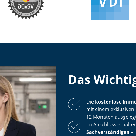
Das Wichtig
Die
kostenlose
Im­mo
mit einem exklusiven 
12 Monaten ausgelegt 
Im Anschluss erhalten
Sach­ver­stän­di­gen
– 