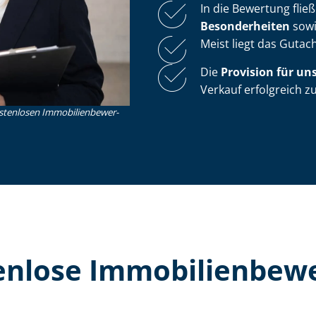
In die Bewertung flie
Besonderheiten
sow
Meist liegt das Guta
Die
Provision für un
Verkauf erfolgreich 
nlosen Im­mo­bi­li­en­be­wer­
lose Im­mo­bi­li­en­be­