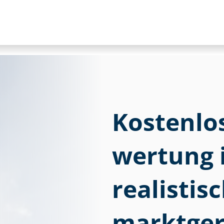
Kostenlose
wer­tung
realistis
marktger