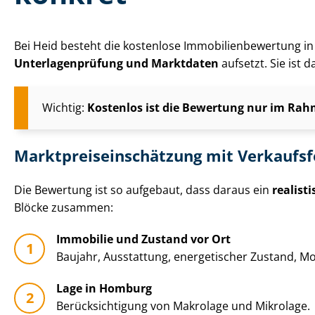
Bei Heid besteht die kostenlose Im­mo­bi­li­en­be­wer­tu
Un­ter­la­gen­prü­fung und Marktdaten
aufsetzt. Sie ist
Wichtig:
Kostenlos ist die Bewertung nur im Rahm
Markt­preis­ein­schät­zung mit Verkaufs
Die Bewertung ist so aufgebaut, dass daraus ein
realist
Blöcke zusammen:
Immobilie und Zustand vor Ort
Baujahr, Ausstattung, energetischer Zustand, Mo­
Lage in Homburg
Be­rück­sich­ti­gung von Makrolage und Mikrolage.