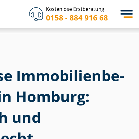
Kostenlose Erstberatung
0158 - 884 916 68
 Im­mo­bi­li­en­be­
 in Homburg:
ch und
echt