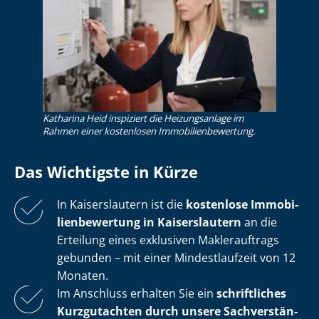
Katharina Heid inspiziert die Heizungsanlage im
Rahmen einer kostenlosen Im­mo­bi­li­en­be­wer­tung.
Das Wichtigste in Kürze
In Kaiserslautern ist die
kostenlose
Im­mo­bi­
li­en­be­wer­tung in Kaiserslautern
an die
Erteilung eines exklusiven Maklerauftrags
gebunden – mit einer Mindestlaufzeit von 12
Monaten.
Im Anschluss erhalten Sie ein
schriftliches
Kurzgutachten durch unsere Sach­ver­stän­