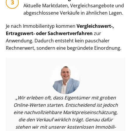
Aktuelle Marktdaten, Ver­gleichs­an­ge­bo­te und
abgeschlossene Verkäufe in ähnlichen Lagen.
Je nach Immobilientyp kommen
Vergleichswert-,
Ertragswert- oder Sach­wert­ver­fah­ren
zur
Anwendung. Dadurch entsteht kein pauschaler
Rechnerwert, sondern eine begründete Einordnung.
Wir erleben oft, dass Eigentümer mit groben
Online-Werten starten. Entscheidend ist jedoch
eine nach­voll­zieh­ba­re Markt­preis­ein­schät­zung,
die den Verkauf wirklich trägt. Genau dafür
stehen wir mit unserer kostenlosen Im­mo­bi­li­