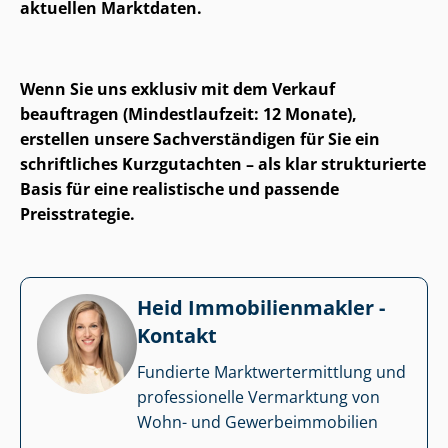
aktuellen Marktdaten.
Wenn Sie uns exklusiv mit dem Verkauf
beauftragen (Mindestlaufzeit: 12 Monate),
erstellen unsere Sach­ver­stän­di­gen für Sie ein
schriftliches Kurzgutachten – als klar strukturierte
Basis für eine realistische und passende
Preisstrategie.
Heid Im­mo­bi­li­en­mak­ler -
Kontakt
Fundierte Markt­wert­ermitt­lung und
professionelle Vermarktung von
Wohn- und Ge­wer­be­im­mo­bi­li­en