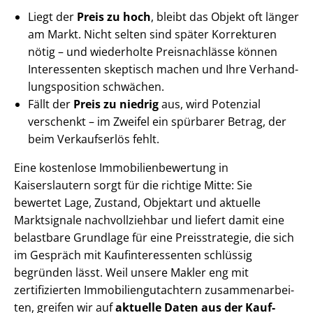
Liegt der
Preis zu hoch
, bleibt das Objekt oft länger
am Markt. Nicht selten sind später Korrekturen
nötig – und wiederholte Preisnachlässe können
Interessenten skeptisch machen und Ihre Ver­hand­
lungs­po­si­ti­on schwächen.
Fällt der
Preis zu niedrig
aus, wird Potenzial
verschenkt – im Zweifel ein spürbarer Betrag, der
beim Verkaufserlös fehlt.
Eine kostenlose Im­mo­bi­li­en­be­wer­tung in
Kaiserslautern sorgt für die richtige Mitte: Sie
bewertet Lage, Zustand, Objektart und aktuelle
Marktsignale nachvollziehbar und liefert damit eine
belastbare Grundlage für eine Preisstrategie, die sich
im Gespräch mit Kauf­in­ter­es­sen­ten schlüssig
begründen lässt. Weil unsere Makler eng mit
zertifizierten Im­mo­bi­li­en­gut­ach­tern zu­sam­men­ar­bei­
ten, greifen wir auf
aktuelle Daten aus der Kauf­