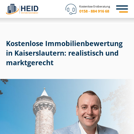
Kostenlose Erstberatung
0158 - 884 916 68
Kostenlose Im­mo­bi­li­en­be­wer­tung
in Kaiserslautern: realistisch und
marktgerecht