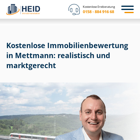
Kostenlose Erstberatung
0158 - 884 916 68
Kostenlose Im­mo­bi­li­en­be­wer­tung
in Mettmann: realistisch und
marktgerecht