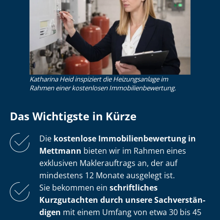
Katharina Heid inspiziert die Heizungsanlage im
Rahmen einer kostenlosen Im­mo­bi­li­en­be­wer­tung.
Das Wichtigste in Kürze
Die
kostenlose
Im­mo­bi­li­en­be­wer­tung in
Mettmann
bieten wir im Rahmen eines
exklusiven Maklerauftrags an, der auf
mindestens 12 Monate ausgelegt ist.
Sie bekommen ein
schriftliches
Kurzgutachten durch unsere Sach­ver­stän­
di­gen
mit einem Umfang von etwa 30 bis 45