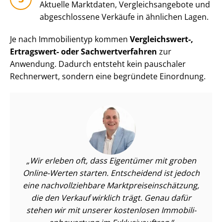
Aktuelle Marktdaten, Ver­gleichs­an­ge­bo­te und
abgeschlossene Verkäufe in ähnlichen Lagen.
Je nach Immobilientyp kommen
Vergleichswert-,
Ertragswert- oder Sach­wert­ver­fah­ren
zur
Anwendung. Dadurch entsteht kein pauschaler
Rechnerwert, sondern eine begründete Einordnung.
Wir erleben oft, dass Eigentümer mit groben
Online-Werten starten. Entscheidend ist jedoch
eine nach­voll­zieh­ba­re Markt­preis­ein­schät­zung,
die den Verkauf wirklich trägt. Genau dafür
stehen wir mit unserer kostenlosen Im­mo­bi­li­