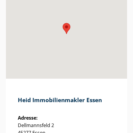
Heid Im­mo­bi­li­en­mak­ler Essen
Adresse:
Dellmannsfeld 2
45277 Essen