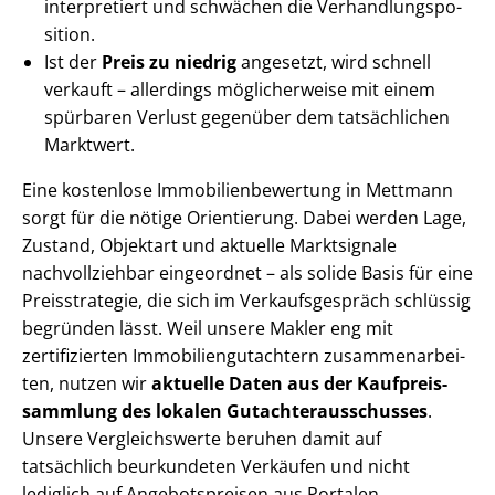
interpretiert und schwächen die Ver­hand­lungs­po­
si­ti­on.
Ist der
Preis zu niedrig
angesetzt, wird schnell
verkauft – allerdings möglicherweise mit einem
spürbaren Verlust gegenüber dem tatsächlichen
Marktwert.
Eine kostenlose Im­mo­bi­li­en­be­wer­tung in Mettmann
sorgt für die nötige Orientierung. Dabei werden Lage,
Zustand, Objektart und aktuelle Marktsignale
nachvollziehbar eingeordnet – als solide Basis für eine
Preisstrategie, die sich im Ver­kaufs­ge­spräch schlüssig
begründen lässt. Weil unsere Makler eng mit
zertifizierten Im­mo­bi­li­en­gut­ach­tern zu­sam­men­ar­bei­
ten, nutzen wir
aktuelle Daten aus der Kauf­preis­
samm­lung des lokalen Gut­ach­ter­aus­schus­ses
.
Unsere Vergleichswerte beruhen damit auf
tatsächlich beurkundeten Verkäufen und nicht
lediglich auf Angebotspreisen aus Portalen.