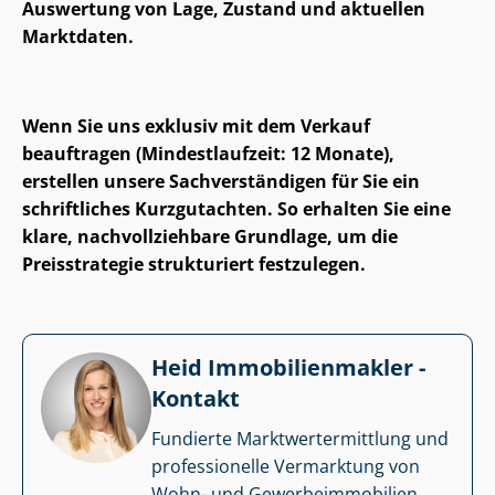
Auswertung von Lage, Zustand und aktuellen
Marktdaten.
Wenn Sie uns exklusiv mit dem Verkauf
beauftragen (Mindestlaufzeit: 12 Monate),
erstellen unsere Sach­ver­stän­di­gen für Sie ein
schriftliches Kurzgutachten. So erhalten Sie eine
klare, nach­voll­zieh­ba­re Grundlage, um die
Preisstrategie strukturiert festzulegen.
Heid Im­mo­bi­li­en­mak­ler -
Kontakt
Fundierte Markt­wert­ermitt­lung und
professionelle Vermarktung von
Wohn- und Ge­wer­be­im­mo­bi­li­en