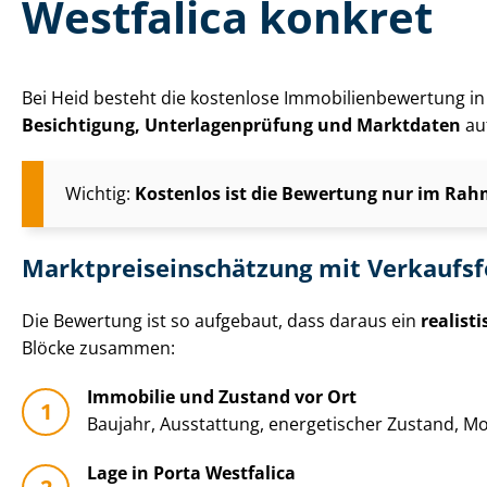
Westfalica konkret
Bei Heid besteht die kostenlose Im­mo­bi­li­en­be­wer­tun
Besichtigung, Un­ter­la­gen­prü­fung und Marktdaten
auf
Wichtig:
Kostenlos ist die Bewertung nur im Rahm
Markt­preis­ein­schät­zung mit Verkaufs
Die Bewertung ist so aufgebaut, dass daraus ein
realist
Blöcke zusammen:
Immobilie und Zustand vor Ort
Baujahr, Ausstattung, energetischer Zustand, Mo­
Lage in Porta Westfalica