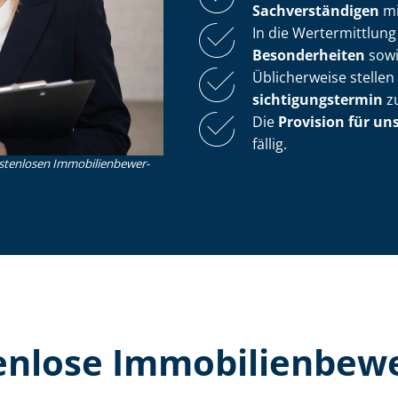
Sach­ver­stän­di­gen
mi
In die Wertermittlung
Besonderheiten
sow
Üblicherweise stelle
sich­ti­gungs­ter­min
zu
Die
Provision für un
fällig.
nlosen Im­mo­bi­li­en­be­wer­
lose Im­mo­bi­li­en­be­w