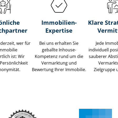
önliche
Immobilien-
Klare Stra
chpartner
Expertise
Vermit
ederzeit, wer für
Bei uns erhalten Sie
Jede Immob
Immobilie
geballte Inhouse-
individuell posi
tlich ist: Wir
Kompetenz rund um die
sauberer Abs
Persönlichkeit
Vermarktung und
Vermarkt
nonymität.
Bewertung Ihrer Immobilie.
Zielgruppe 