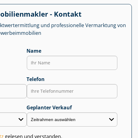
­bi­li­en­mak­ler - Kontakt
kt­wert­ermitt­lung und professionelle Vermarktung von
r­be­im­mo­bi­li­en
Name
Telefon
Geplanter Verkauf
tz
gelesen und verstanden.