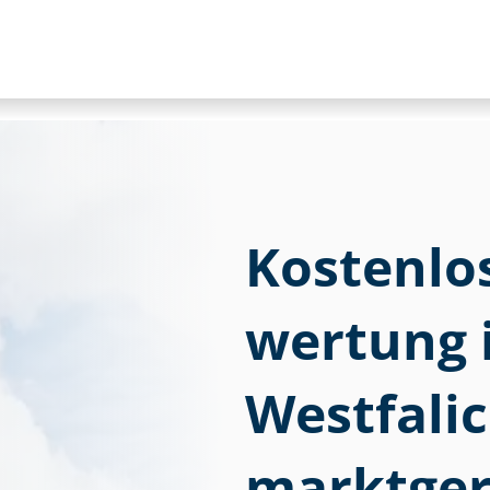
Kostenlose
wer­tung 
Westfalic
marktger