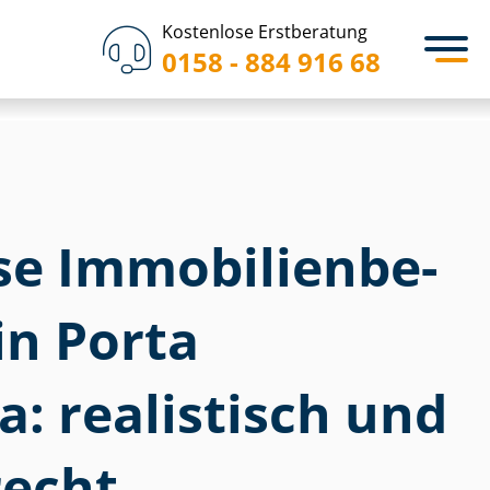
Kostenlose Erstberatung
0158 - 884 916 68
 Im­mo­bi­li­en­be­
in Porta
a: realistisch und
echt