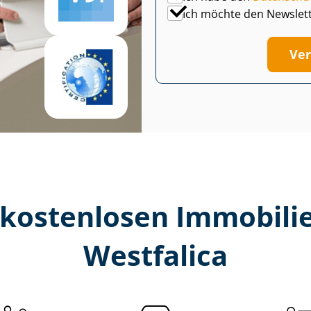
Ich möchte den Newslet
Ver
kostenlosen Im­mo­bi­li­
Westfalica