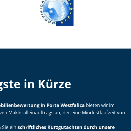
ste in Kürze
bi­li­en­be­wer­tung in Porta Westfalica
bieten wir im
n Mak­le­r­al­lein­auf­trags an, der eine Mindestlaufzeit von
 Sie ein
schriftliches Kurzgutachten durch unsere