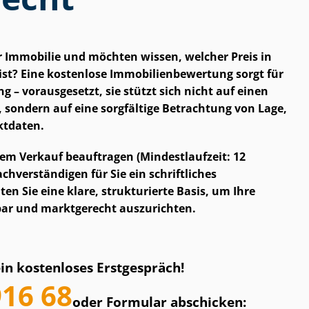
r Immobilie und möchten wissen, welcher Preis in
st? Eine kostenlose Im­mo­bi­li­en­be­wer­tung sorgt für
ng – vorausgesetzt, sie stützt sich nicht auf einen
 sondern auf eine sorgfältige Betrachtung von Lage,
ktdaten.
em Verkauf beauftragen (Mindestlaufzeit: 12
h­ver­stän­di­gen für Sie ein schriftliches
en Sie eine klare, strukturierte Basis, um Ihre
hbar und marktgerecht auszurichten.
ein kostenloses Erstgespräch!
916 68
oder Formular abschicken: