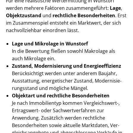
Für eine realistische Wertermittlung in Wunstorf
werden mehrere Faktoren zusammengeführt:
Lage
,
Objektzustand
und
rechtliche Besonderheiten
. Erst
im Zusammenspiel entsteht ein Marktwert, der sich
nachvollziehbar einordnen lässt.
Lage und Mikrolage in Wunstorf
In die Bewertung fließen sowohl Makrolage als
auch Mikrolage ein.
Zustand, Modernisierung und En­er­gie­ef­fi­zi­enz
Berücksichtigt werden unter anderem Baujahr,
Ausstattung, energetischer Zustand, Mo­der­ni­sie­
rungs­stand und mögliche Mängel.
Objektart und rechtliche Besonderheiten
Je nach Immobilientyp kommen Vergleichswert-,
Ertragswert- oder Sach­wert­ver­fah­ren zur
Anwendung. Zusätzlich werden rechtliche
Besonderheiten sowie aktuelle Marktdaten, Ver­
gleichs­an­ge­bo­te und abgeschlossene Verkäufe in