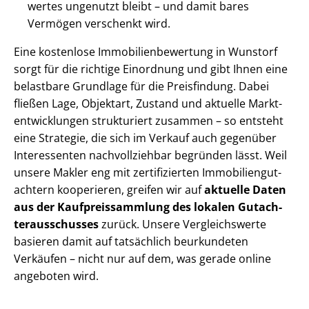
wer­tes ungenutzt bleibt – und damit bares
Vermögen verschenkt wird.
Eine kostenlose Im­mo­bi­li­en­be­wer­tung in Wunstorf
sorgt für die richtige Einordnung und gibt Ihnen eine
belastbare Grundlage für die Preisfindung. Dabei
fließen Lage, Objektart, Zustand und aktuelle Markt­
ent­wick­lun­gen strukturiert zusammen – so entsteht
eine Strategie, die sich im Verkauf auch gegenüber
Interessenten nachvollziehbar begründen lässt. Weil
unsere Makler eng mit zertifizierten Im­mo­bi­li­en­gut­
ach­tern kooperieren, greifen wir auf
aktuelle Daten
aus der Kauf­preis­samm­lung des lokalen Gut­ach­
ter­aus­schus­ses
zurück. Unsere Vergleichswerte
basieren damit auf tatsächlich beurkundeten
Verkäufen – nicht nur auf dem, was gerade online
angeboten wird.