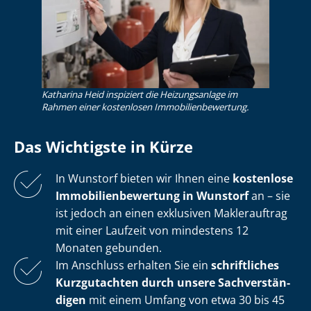
Katharina Heid inspiziert die Heizungsanlage im
Rahmen einer kostenlosen Im­mo­bi­li­en­be­wer­tung.
Das Wichtigste in Kürze
In Wunstorf bieten wir Ihnen eine
kostenlose
Im­mo­bi­li­en­be­wer­tung in Wunstorf
an – sie
ist jedoch an einen exklusiven Maklerauftrag
mit einer Laufzeit von mindestens 12
Monaten gebunden.
Im Anschluss erhalten Sie ein
schriftliches
Kurzgutachten durch unsere Sach­ver­stän­
di­gen
mit einem Umfang von etwa 30 bis 45