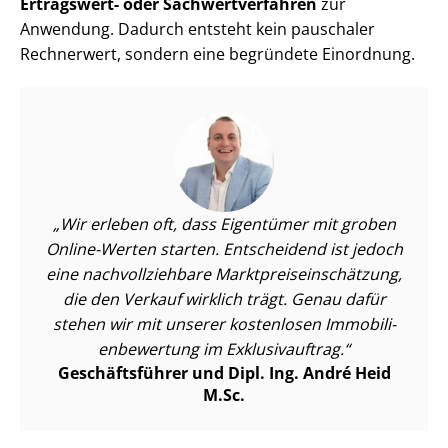
Ertragswert- oder Sach­wert­ver­fah­ren
zur
Anwendung. Dadurch entsteht kein pauschaler
Rechnerwert, sondern eine begründete Einordnung.
Wir erleben oft, dass Eigentümer mit groben
Online-Werten starten. Entscheidend ist jedoch
eine nach­voll­zieh­ba­re Markt­preis­ein­schät­zung,
die den Verkauf wirklich trägt. Genau dafür
stehen wir mit unserer kostenlosen Im­mo­bi­li­
en­be­wer­tung im Exklusivauftrag.
Geschäftsführer und Dipl. Ing. André Heid
M.Sc.