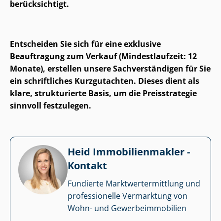
berücksichtigt.
Entscheiden Sie sich für eine exklusive
Beauftragung zum Verkauf (Mindestlaufzeit: 12
Monate), erstellen unsere Sach­ver­stän­di­gen für Sie
ein schriftliches Kurzgutachten. Dieses dient als
klare, strukturierte Basis, um die Preisstrategie
sinnvoll festzulegen.
Heid Im­mo­bi­li­en­mak­ler -
Kontakt
Fundierte Markt­wert­ermitt­lung und
professionelle Vermarktung von
Wohn- und Ge­wer­be­im­mo­bi­li­en