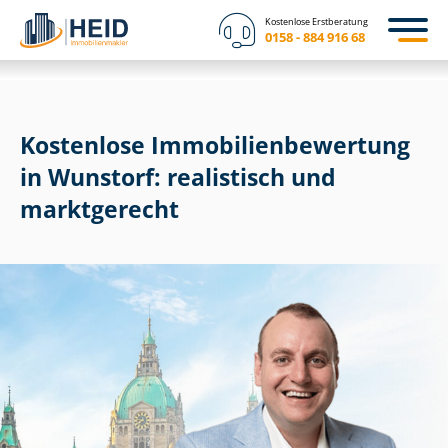
Kostenlose Erstberatung
0158 - 884 916 68
Kostenlose Im­mo­bi­li­en­be­wer­tung
in Wunstorf: realistisch und
marktgerecht