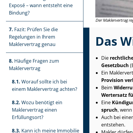
Exposé – wann entsteht eine
Bindung?
Der Maklervertrag re
7.
Fazit: Prüfen Sie die
Das Wi
Regelungen in Ihrem
Maklervertrag genau
Die
rechtlich
8.
Häufige Fragen zum
Gesetzbuch
(
Maklervertrag
Ein Maklervert
Provision ve
8.1.
Worauf sollte ich bei
Beim
Widerru
einem Maklervertrag achten?
Wertersatz fü
Eine
Kündigun
8.2.
Wozu benötigt ein
spruch
, wenn 
Maklervertrag einen
Auch bei ein
Erfüllungsort?
entstehen.
8.3.
Kann ich meine Immobilie
Makler dürfe