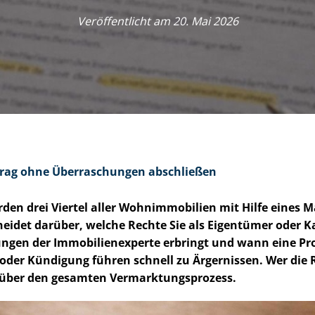
Veröffentlicht am 20. Mai 2026
rag ohne Überraschungen abschließen
en drei Viertel aller Wohnimmobilien mit Hilfe eines Ma
eidet darüber, welche Rechte Sie als Eigentümer oder K
gen der Im­mo­bi­li­en­ex­per­te erbringt und wann eine Pro
 oder Kündigung führen schnell zu Ärgernissen. Wer die
 über den gesamten Ver­mark­tungs­pro­zess.