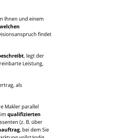
en Ihnen und einem
 welchen
­si­ons­an­spruch findet
eschreibt
, legt der
reinbarte Leistung,
rtrag, als
e Makler parallel
beim
qualifizierten
ssenten (z. B. über
nauftrag
, bei dem Sie
rktung vollständig.