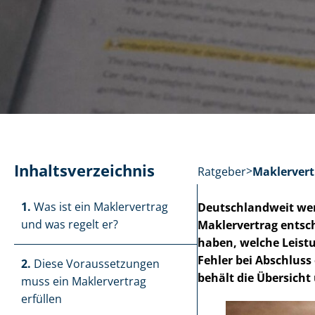
In­halts­ver­zeich­nis
Ratgeber
Maklervert
1.
Was ist ein Maklervertrag
Deutschlandweit werd
und was regelt er?
Maklervertrag entsch
haben, welche Leistun
Fehler bei Abschluss
2.
Diese Voraussetzungen
behält die Übersicht
muss ein Maklervertrag
erfüllen