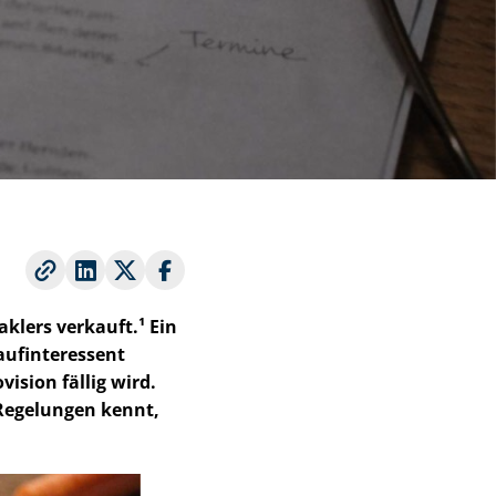
klers verkauft.¹ Ein
aufinteressent
vision fällig wird.
 Regelungen kennt,