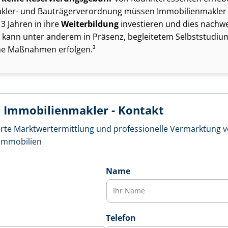
ler- und Bau­trä­ger­ver­ord­nung müssen Im­mo­bi­li­en­mak­le
3 Jahren in ihre
Weiterbildung
investieren und dies nachw
 kann unter anderem in Präsenz, begleitetem Selbststudiu
ne Maßnahmen erfolgen.³
 Im­mo­bi­li­en­mak­ler - Kontakt
rte Markt­wert­ermitt­lung und professionelle Vermarktung
im­mo­bi­li­en
Name
Telefon