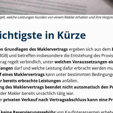
gelt, welche Leistungen Kunden von einem Makler erhalten und ihre Vergüt
chtigste in Kürze
en Grundlagen des Maklervertrags
ergeben sich aus dem
BGB) und betreffen insbesondere die Entstehung des Pro­vi­si
rag regelt verbindlich, unter
welchen Voraussetzungen ei
rlangen
darf und welche Leistung dafür erbracht werden mu
f eines Maklervertrags
kann unter bestimmten Bedingung
r bereits erbrachte Leistungen
anfallen.
g des Maklervertrags beendet nicht automatisch den Pro­v
der Makler bereits ursächlich tätig war.
em
privaten Verkauf nach Ver­trags­ab­schluss kann eine P
n
keine Re­ser­vie­rungs­ge­bühr
von Kauf­in­ter­es­sen­ten erheb