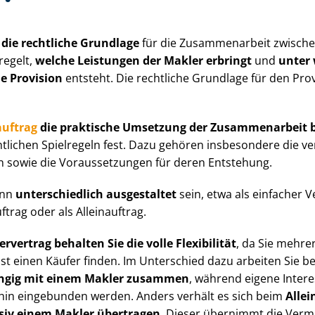
 die rechtliche Grundlage
für die Zusammenarbeit zwisch
 regelt,
welche Leistungen der Makler erbringt
und
unter
e Provision
entsteht. Die rechtliche Grundlage für den Pro­vi
uftrag
die praktische Umsetzung der Zusammenarbeit b
htlichen Spielregeln fest. Dazu gehören insbesondere die ve
n sowie die Voraussetzungen für deren Entstehung.
ann
unterschiedlich ausgestaltet
sein, etwa als einfacher Ve
ftrag oder als Alleinauftrag.
vertrag behalten Sie die volle Flexibilität
, da Sie mehrer
st einen Käufer finden. Im Unterschied dazu arbeiten Sie 
angig mit einem Makler zusammen
, während eigene Intere
rhin eingebunden werden. Anders verhält es sich beim
Allei
siv einem Makler übertragen
. Dieser übernimmt die Verma