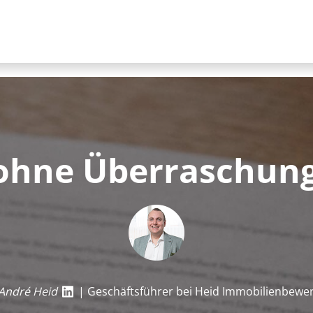
ohne Überraschun
André Heid
| Geschäftsführer bei Heid Im­mo­bi­li­en­be­we