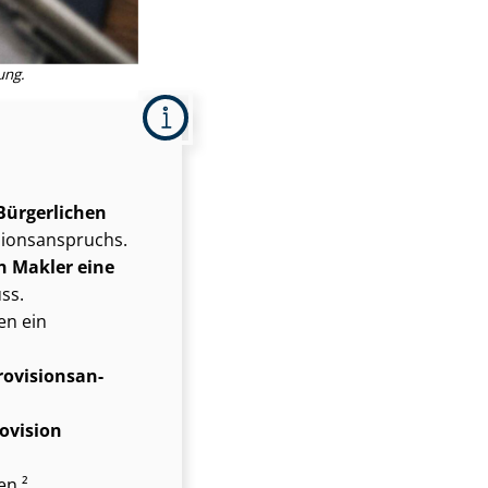
ung.
Bürgerlichen
­ons­an­spruchs.
n Makler eine
ss.
en ein
i­si­ons­an­
rovision
en.²