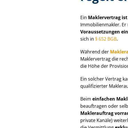
Ein
Maklervertrag ist
Im­mo­bi­li­en­mak­ler. Er
Voraussetzungen ein
sich in
§ 652 BGB
.
Während der
Maklera
Maklervertrag die rec
die Höhe der Provisio
Ein solcher Vertrag k
qualifizierter Maklerau
Beim
einfachen Makler
beauftragen oder selb
Maklerauftrag vorr
private Kanäle) weite
die Vermittlung
exklu