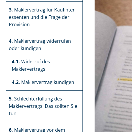
3.
Maklervertrag für Kauf­in­ter­
es­sen­ten und die Frage der
Provision
4.
Maklervertrag widerrufen
oder kündigen
4.1.
Widerruf des
Maklervertrags
4.2.
Maklervertrag kündigen
5.
Schlecht­er­fül­lung des
Maklervertrags: Das sollten Sie
tun
6.
Maklervertrag vor dem