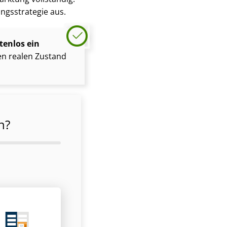
gs­stra­te­gie aus.
tenlos ein
en realen Zustand
n?