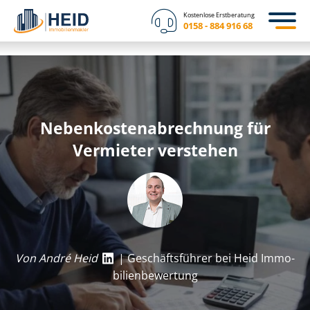
Kostenlose Erstberatung
0158 - 884 916 68
Ne­ben­kos­ten­ab­rech­nung für
Vermieter verstehen
Von André Heid
| Geschäftsführer bei Heid Im­mo­
bi­li­en­be­wer­tung