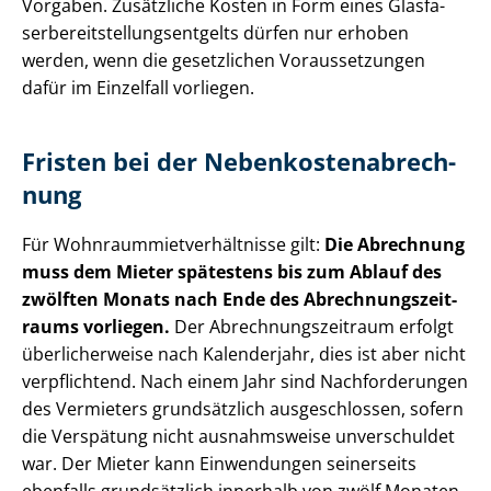
Vorgaben. Zusätzliche Kosten in Form eines Glas­fa­
ser­be­reit­stel­lungs­ent­gelts dürfen nur erhoben
werden, wenn die gesetzlichen Voraussetzungen
dafür im Einzelfall vorliegen.
Fristen bei der Ne­ben­kos­ten­ab­rech­
nung
Für Wohn­raum­miet­ver­hält­nis­se gilt:
Die Abrechnung
muss dem Mieter spätestens bis zum Ablauf des
zwölften Monats nach Ende des Ab­rech­nungs­zeit­
raums vorliegen.
Der Ab­rech­nungs­zeit­raum erfolgt
überlicherweise nach Kalenderjahr, dies ist aber nicht
verpflichtend. Nach einem Jahr sind Nachforderungen
des Vermieters grundsätzlich ausgeschlossen, sofern
die Verspätung nicht ausnahmsweise unverschuldet
war. Der Mieter kann Einwendungen seinerseits