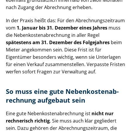
ebenfalls grundsätzlich innerhalb von zwölf Monaten
nach Zugang der Abrechnung erheben.
In der Praxis heißt das: Für den Ab­rech­nungs­zeit­raum
vom
1. Januar bis 31. Dezember eines Jahres
muss
die Ne­ben­kos­ten­ab­rech­nung in aller Regel
spätestens am 31. Dezember des Folgejahres
beim
Mieter angekommen sein. Diese Frist ist für
Eigentümer besonders wichtig, wenn sie Unterlagen
für einen Verkauf zusammenstellen. Verpasste Fristen
werfen sofort Fragen zur Verwaltung auf.
So muss eine gute Ne­ben­kos­ten­ab­
rech­nung aufgebaut sein
Eine gute Ne­ben­kos­ten­ab­rech­nung ist
nicht nur
rechnerisch richtig
. Sie muss auch klar gegliedert
sein. Dazu gehören der Ab­rech­nungs­zeit­raum, die