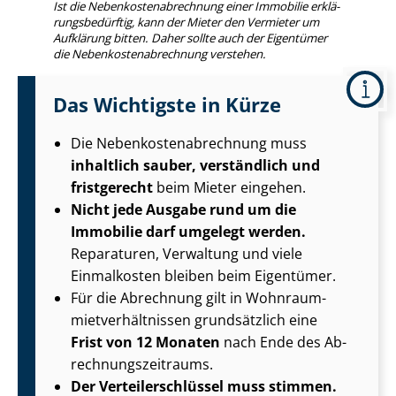
Ist die Ne­ben­kos­ten­ab­rech­nung einer Immobilie er­klä­
rungs­be­dürf­tig, kann der Mieter den Vermieter um
Aufklärung bitten. Daher sollte auch der Eigentümer
die Ne­ben­kos­ten­ab­rech­nung verstehen.
Das Wichtigste in Kürze
Die Ne­ben­kos­ten­ab­rech­nung muss
inhaltlich sauber, verständlich und
fristgerecht
beim Mieter eingehen.
Nicht jede Ausgabe rund um die
Immobilie darf umgelegt werden.
Reparaturen, Verwaltung und viele
Einmalkosten bleiben beim Eigentümer.
Für die Abrechnung gilt in Wohn­raum­
miet­ver­hält­nis­sen grundsätzlich eine
Frist von 12 Monaten
nach Ende des Ab­
rech­nungs­zeit­raums.
Der Ver­tei­ler­schlüs­sel muss stimmen.