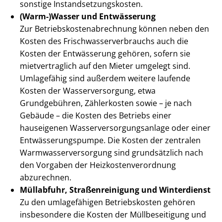
sonstige In­stand­set­zungs­kos­ten.
(Warm-)Wasser und Entwässerung
Zur Be­triebs­kos­ten­ab­rech­nung können neben den
Kosten des Frisch­was­ser­ver­brauchs auch die
Kosten der Entwässerung gehören, sofern sie
mietvertraglich auf den Mieter umgelegt sind.
Umlagefähig sind außerdem weitere laufende
Kosten der Was­ser­ver­sor­gung, etwa
Grundgebühren, Zählerkosten sowie – je nach
Gebäude – die Kosten des Betriebs einer
hauseigenen Was­ser­ver­sor­gungs­an­la­ge oder einer
Ent­wäs­se­rungs­pum­pe. Die Kosten der zentralen
Warm­was­ser­ver­sor­gung sind grundsätzlich nach
den Vorgaben der Heiz­kos­ten­ver­ord­nung
abzurechnen.
Müllabfuhr, Stra­ßen­rei­ni­gung und Winterdienst
Zu den umlagefähigen Betriebskosten gehören
insbesondere die Kosten der Müllbeseitigung und