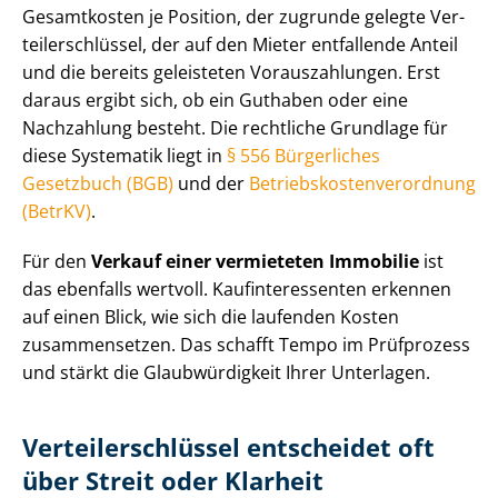
Gesamtkosten je Position, der zugrunde gelegte Ver­
tei­ler­schlüs­sel, der auf den Mieter entfallende Anteil
und die bereits geleisteten Vorauszahlungen. Erst
daraus ergibt sich, ob ein Guthaben oder eine
Nachzahlung besteht. Die rechtliche Grundlage für
diese Systematik liegt in
§ 556 Bürgerliches
Gesetzbuch (BGB)
und der
Be­triebs­kos­ten­ver­ord­nung
(BetrKV)
.
Für den
Verkauf einer vermieteten Immobilie
ist
das ebenfalls wertvoll. Kauf­in­ter­es­sen­ten erkennen
auf einen Blick, wie sich die laufenden Kosten
zusammensetzen. Das schafft Tempo im Prüfprozess
und stärkt die Glaubwürdigkeit Ihrer Unterlagen.
Ver­tei­ler­schlüs­sel entscheidet oft
über Streit oder Klarheit