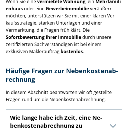
Wenn Sie eine
vermietete Wohnung
, ein
Mehr­fa­mi­li­
en­haus
oder eine
Ge­wer­be­im­mo­bi­lie
veräußern
möchten, unterstützen wir Sie mit einer klaren Ver­
kaufs­stra­te­gie, starken Unterlagen und einer
Vermarktung, die Fragen früh klärt. Die
Sofortbewertung Ihrer Immobilie
durch unsere
zertifizierten Sach­ver­stän­di­gen ist bei einem
exklusiven Maklerauftrag
kostenlos
.
Häufige Fragen zur Ne­ben­kos­ten­ab­
rech­nung
In diesem Abschnitt beantworten wir oft gestellte
Fragen rund um die Ne­ben­kos­ten­ab­rech­nung.
Wie lange habe ich Zeit, eine Ne­
ben­kos­ten­ab­rech­nung zu