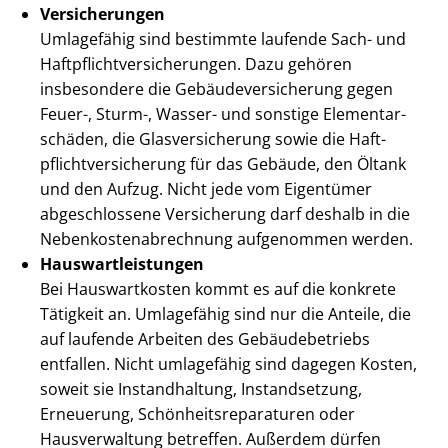
Versicherungen
Umlagefähig sind bestimmte laufende Sach- und
Haft­pflicht­ver­si­che­run­gen. Dazu gehören
insbesondere die Ge­bäu­de­ver­si­che­rung gegen
Feuer-, Sturm-, Wasser- und sonstige Ele­men­tar­
schä­den, die Glas­ver­si­che­rung sowie die Haft­
pflicht­ver­si­che­rung für das Gebäude, den Öltank
und den Aufzug. Nicht jede vom Eigentümer
abgeschlossene Versicherung darf deshalb in die
Ne­ben­kos­ten­ab­rech­nung aufgenommen werden.
Haus­wart­leis­tun­gen
Bei Hauswartkosten kommt es auf die konkrete
Tätigkeit an. Umlagefähig sind nur die Anteile, die
auf laufende Arbeiten des Gebäudebetriebs
entfallen. Nicht umlagefähig sind dagegen Kosten,
soweit sie Instandhaltung, Instandsetzung,
Erneuerung, Schön­heits­re­pa­ra­tu­ren oder
Hausverwaltung betreffen. Außerdem dürfen