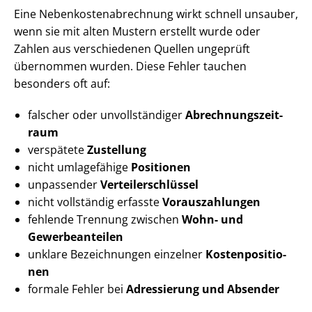
Eine Ne­ben­kos­ten­ab­rech­nung wirkt schnell unsauber,
wenn sie mit alten Mustern erstellt wurde oder
Zahlen aus verschiedenen Quellen ungeprüft
übernommen wurden. Diese Fehler tauchen
besonders oft auf:
falscher oder unvollständiger
Ab­rech­nungs­zeit­
raum
verspätete
Zustellung
nicht umlagefähige
Positionen
unpassender
Ver­tei­ler­schlüs­sel
nicht vollständig erfasste
Vorauszahlungen
fehlende Trennung zwischen
Wohn- und
Gewerbeanteilen
unklare Bezeichnungen einzelner
Kos­ten­po­si­tio­
nen
formale Fehler bei
Adressierung und Absender