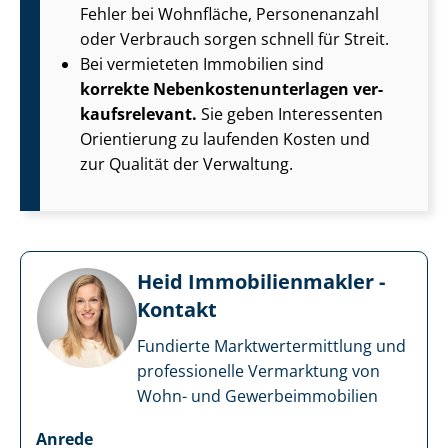
Fehler bei Wohnfläche, Personenanzahl
oder Verbrauch sorgen schnell für Streit.
Bei vermieteten Immobilien sind
korrekte Ne­ben­kos­ten­un­ter­la­gen ver­
kaufs­re­le­vant.
Sie geben Interessenten
Orientierung zu laufenden Kosten und
zur Qualität der Verwaltung.
Heid Im­mo­bi­li­en­mak­ler -
Kontakt
Fundierte Markt­wert­ermitt­lung und
professionelle Vermarktung von
Wohn- und Ge­wer­be­im­mo­bi­li­en
Anrede