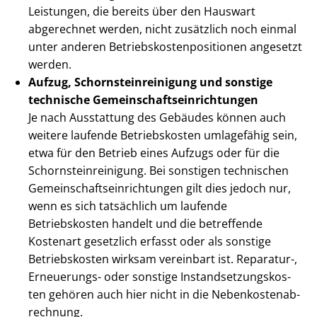
Leistungen, die bereits über den Hauswart
abgerechnet werden, nicht zusätzlich noch einmal
unter anderen Be­triebs­kos­ten­po­si­tio­nen angesetzt
werden.
Aufzug, Schorn­stein­rei­ni­gung und sonstige
technische Ge­mein­schafts­ein­rich­tun­gen
Je nach Ausstattung des Gebäudes können auch
weitere laufende Betriebskosten umlagefähig sein,
etwa für den Betrieb eines Aufzugs oder für die
Schorn­stein­rei­ni­gung. Bei sonstigen technischen
Ge­mein­schafts­ein­rich­tun­gen gilt dies jedoch nur,
wenn es sich tatsächlich um laufende
Betriebskosten handelt und die betreffende
Kostenart gesetzlich erfasst oder als sonstige
Betriebskosten wirksam vereinbart ist. Reparatur-,
Erneuerungs- oder sonstige In­stand­set­zungs­kos­
ten gehören auch hier nicht in die Ne­ben­kos­ten­ab­
rech­nung.