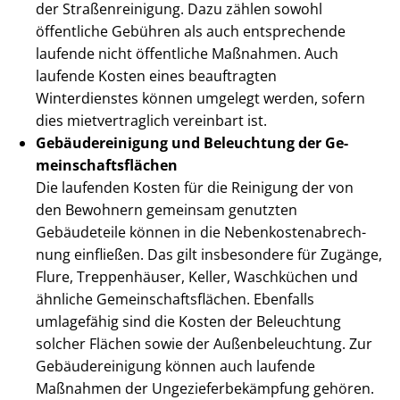
der Stra­ßen­rei­ni­gung. Dazu zählen sowohl
öffentliche Gebühren als auch entsprechende
laufende nicht öffentliche Maßnahmen. Auch
laufende Kosten eines beauftragten
Winterdienstes können umgelegt werden, sofern
dies mietvertraglich vereinbart ist.
Ge­bäu­de­rei­ni­gung und Beleuchtung der Ge­
mein­schafts­flä­chen
Die laufenden Kosten für die Reinigung der von
den Bewohnern gemeinsam genutzten
Gebäudeteile können in die Ne­ben­kos­ten­ab­rech­
nung einfließen. Das gilt insbesondere für Zugänge,
Flure, Treppenhäuser, Keller, Waschküchen und
ähnliche Ge­mein­schafts­flä­chen. Ebenfalls
umlagefähig sind die Kosten der Beleuchtung
solcher Flächen sowie der Au­ßen­be­leuch­tung. Zur
Ge­bäu­de­rei­ni­gung können auch laufende
Maßnahmen der Un­ge­zie­fer­be­kämp­fung gehören.