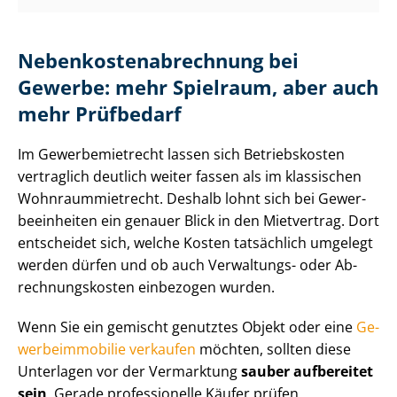
Ne­ben­kos­ten­ab­rech­nung bei
Gewerbe: mehr Spielraum, aber auch
mehr Prüfbedarf
Im Ge­wer­be­miet­recht lassen sich Betriebskosten
vertraglich deutlich weiter fassen als im klassischen
Wohn­raum­miet­recht. Deshalb lohnt sich bei Ge­wer­
be­ein­hei­ten ein genauer Blick in den Mietvertrag. Dort
entscheidet sich, welche Kosten tatsächlich umgelegt
werden dürfen und ob auch Verwaltungs- oder Ab­
rech­nungs­kos­ten einbezogen wurden.
Wenn Sie ein gemischt genutztes Objekt oder eine
Ge­
wer­be­im­mo­bi­lie verkaufen
möchten, sollten diese
Unterlagen vor der Vermarktung
sauber aufbereitet
sein
. Gerade professionelle Käufer prüfen