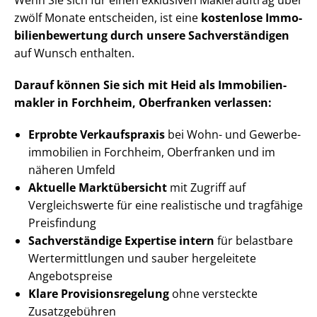
Wenn Sie sich für einen exklusiven Maklerauftrag über
zwölf Monate entscheiden, ist eine
kostenlose Im­mo­
bi­li­en­be­wer­tung durch unsere Sach­ver­stän­di­gen
auf Wunsch enthalten.
Darauf können Sie sich mit Heid als Im­mo­bi­li­en­
mak­ler in Forchheim, Oberfranken verlassen:
Erprobte Verkaufspraxis
bei Wohn- und Ge­wer­be­
im­mo­bi­li­en in Forchheim, Oberfranken und im
näheren Umfeld
Aktuelle Marktübersicht
mit Zugriff auf
Vergleichswerte für eine realistische und tragfähige
Preisfindung
Sachverständige Expertise intern
für belastbare
Wert­ermitt­lun­gen und sauber hergeleitete
Angebotspreise
Klare Pro­vi­si­ons­re­ge­lung
ohne versteckte
Zusatzgebühren