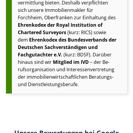
vermittlung bieten. Deshalb verpflichten
sich unsere Im­mo­bi­li­en­mak­ler für
Forchheim, Oberfranken zur Einhaltung des
Ehrenkodex der Royal Institution of
Chartered Surveyors
(kurz: RICS) sowie
dem
Ehrenkodex des Bundesverbands der
Deutschen Sach­ver­stän­di­gen und
Fachgutachter e.V.
(kurz: BDSF). Darüber
hinaus sind wir
Mitglied im IVD
– der Be­
rufs­or­ga­ni­sa­ti­on und In­ter­es­sen­ver­tre­tung
der im­mo­bi­li­en­wirt­schaft­li­chen Beratungs-
und Dienst­leis­tungs­be­ru­fe.
Unsere Bewertungen bei Google