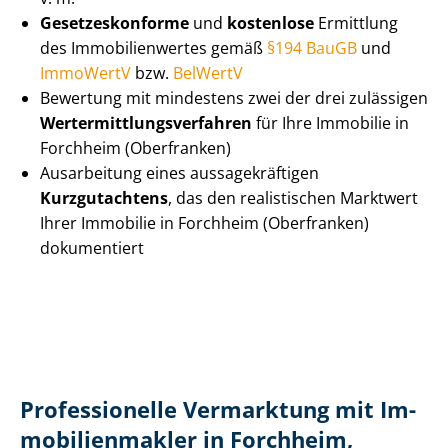
Ge­set­zes­kon­for­me
und
kostenlose
Ermittlung
des Im­mo­bi­li­en­wer­tes gemäß
§194 BauGB
und
ImmoWertV
bzw.
BelWertV
Bewertung mit mindestens zwei der drei zulässigen
Wert­ermitt­lungs­ver­fah­ren
für Ihre Immobilie in
Forchheim (Oberfranken)
Ausarbeitung eines aus­sa­ge­kräf­ti­gen
Kurzgutachtens
, das den realistischen Marktwert
Ihrer Immobilie in Forchheim (Oberfranken)
dokumentiert
Professionelle Vermarktung mit Im­
mo­bi­li­en­mak­ler in Forchheim,