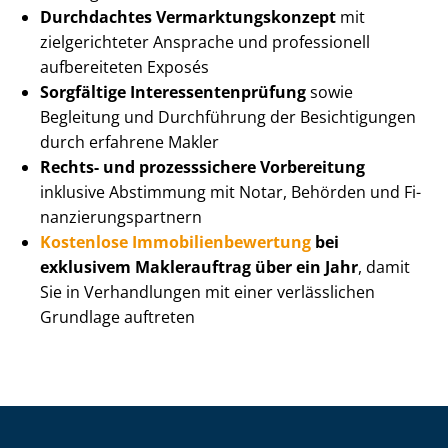
Durchdachtes Ver­mark­tungs­kon­zept
mit
zielgerichteter Ansprache und professionell
aufbereiteten Exposés
Sorgfältige In­ter­es­sen­ten­prü­fung
sowie
Begleitung und Durchführung der Besichtigungen
durch erfahrene Makler
Rechts- und prozesssichere Vorbereitung
inklusive Abstimmung mit Notar, Behörden und Fi­
nan­zie­rungs­part­nern
Kostenlose Im­mo­bi­li­en­be­wer­tung
bei
exklusivem Maklerauftrag über ein Jahr
, damit
Sie in Verhandlungen mit einer verlässlichen
Grundlage auftreten