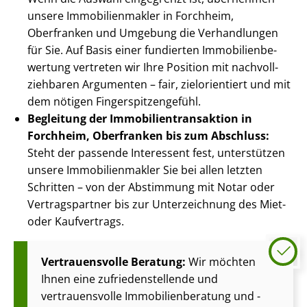
unsere Im­mo­bi­li­en­mak­ler in Forchheim,
Oberfranken und Umgebung die Verhandlungen
für Sie. Auf Basis einer fundierten Im­mo­bi­li­en­be­
wer­tung vertreten wir Ihre Position mit nach­voll­
zieh­ba­ren Argumenten – fair, zielorientiert und mit
dem nötigen Fin­ger­spit­zen­ge­fühl.
Begleitung der Im­mo­bi­li­en­trans­ak­ti­on in
Forchheim, Oberfranken bis zum Abschluss:
Steht der passende Interessent fest, unterstützen
unsere Im­mo­bi­li­en­mak­ler Sie bei allen letzten
Schritten – von der Abstimmung mit Notar oder
Vertragspartner bis zur Unterzeichnung des Miet-
oder Kaufvertrags.
Vertrauensvolle Beratung:
Wir möchten
Ihnen eine zu­frie­den­stel­len­de und
vertrauensvolle Im­mo­bi­li­en­be­ra­tung und -