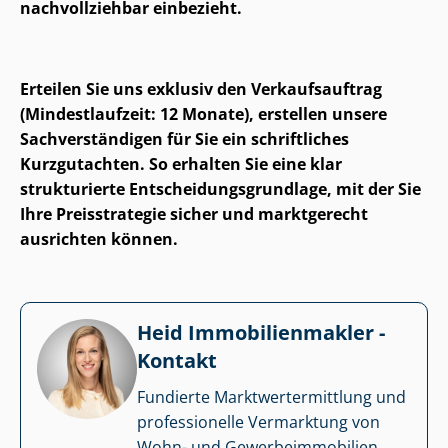
nachvollziehbar einbezieht.
Erteilen Sie uns exklusiv den Verkaufsauftrag
(Mindestlaufzeit: 12 Monate), erstellen unsere
Sach­ver­stän­di­gen für Sie ein schriftliches
Kurzgutachten. So erhalten Sie eine klar
strukturierte Ent­schei­dungs­grund­la­ge, mit der Sie
Ihre Preisstrategie sicher und marktgerecht
ausrichten können.
Heid Im­mo­bi­li­en­mak­ler -
Kontakt
Fundierte Markt­wert­ermitt­lung und
professionelle Vermarktung von
Wohn- und Ge­wer­be­im­mo­bi­li­en