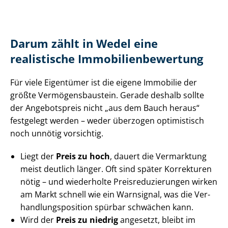
Darum zählt in Wedel eine
realistische Im­mo­bi­li­en­be­wer­tung
Für viele Eigentümer ist die eigene Immobilie der
größte Ver­mö­gens­bau­stein. Gerade deshalb sollte
der Angebotspreis nicht „aus dem Bauch heraus“
festgelegt werden – weder überzogen optimistisch
noch unnötig vorsichtig.
Liegt der
Preis zu hoch
, dauert die Vermarktung
meist deutlich länger. Oft sind später Korrekturen
nötig – und wiederholte Preis­re­du­zie­run­gen wirken
am Markt schnell wie ein Warnsignal, was die Ver­
hand­lungs­po­si­ti­on spürbar schwächen kann.
Wird der
Preis zu niedrig
angesetzt, bleibt im