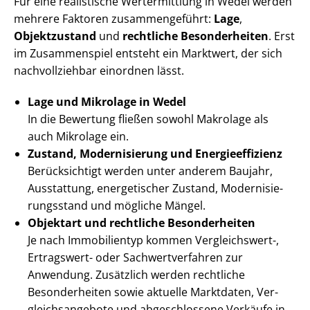
Für eine realistische Wertermittlung in Wedel werden
mehrere Faktoren zusammengeführt:
Lage
,
Objektzustand
und
rechtliche Besonderheiten
. Erst
im Zusammenspiel entsteht ein Marktwert, der sich
nachvollziehbar einordnen lässt.
Lage und Mikrolage in Wedel
In die Bewertung fließen sowohl Makrolage als
auch Mikrolage ein.
Zustand, Modernisierung und En­er­gie­ef­fi­zi­enz
Berücksichtigt werden unter anderem Baujahr,
Ausstattung, energetischer Zustand, Mo­der­ni­sie­
rungs­stand und mögliche Mängel.
Objektart und rechtliche Besonderheiten
Je nach Immobilientyp kommen Vergleichswert-,
Ertragswert- oder Sach­wert­ver­fah­ren zur
Anwendung. Zusätzlich werden rechtliche
Besonderheiten sowie aktuelle Marktdaten, Ver­
gleichs­an­ge­bo­te und abgeschlossene Verkäufe in