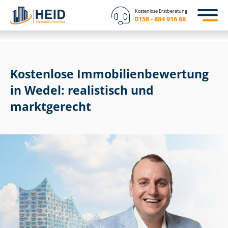
Kostenlose Erstberatung
0158 - 884 916 68
Kostenlose Im­mo­bi­li­en­be­wer­tung
in Wedel: realistisch und
marktgerecht