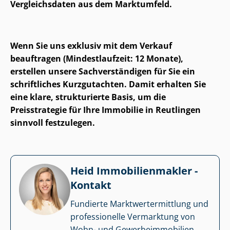
Vergleichsdaten aus dem Marktumfeld.
Wenn Sie uns exklusiv mit dem Verkauf
beauftragen (Mindestlaufzeit: 12 Monate),
erstellen unsere Sach­ver­stän­di­gen für Sie ein
schriftliches Kurzgutachten. Damit erhalten Sie
eine klare, strukturierte Basis, um die
Preisstrategie für Ihre Immobilie in Reutlingen
sinnvoll festzulegen.
Heid Im­mo­bi­li­en­mak­ler -
Kontakt
Fundierte Markt­wert­ermitt­lung und
professionelle Vermarktung von
Wohn- und Ge­wer­be­im­mo­bi­li­en