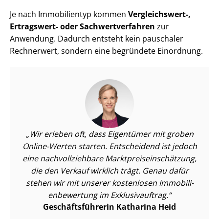
Je nach Immobilientyp kommen
Vergleichswert-,
Ertragswert- oder Sach­wert­ver­fah­ren
zur
Anwendung. Dadurch entsteht kein pauschaler
Rechnerwert, sondern eine begründete Einordnung.
Wir erleben oft, dass Eigentümer mit groben
Online-Werten starten. Entscheidend ist jedoch
eine nach­voll­zieh­ba­re Markt­preis­ein­schät­zung,
die den Verkauf wirklich trägt. Genau dafür
stehen wir mit unserer kostenlosen Im­mo­bi­li­
en­be­wer­tung im Exklusivauftrag.
Ge­schäfts­füh­re­rin Katharina Heid