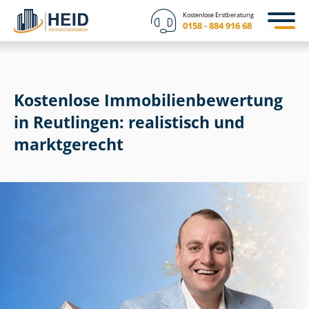
Kostenlose Erstberatung
0158 - 884 916 68
Kostenlose Im­mo­bi­li­en­be­wer­tung
in Reutlingen: realistisch und
marktgerecht