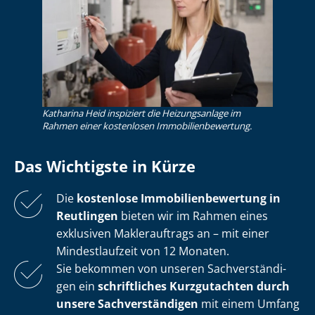
Katharina Heid inspiziert die Heizungsanlage im
Rahmen einer kostenlosen Im­mo­bi­li­en­be­wer­tung.
Das Wichtigste in Kürze
Die
kostenlose
Im­mo­bi­li­en­be­wer­tung in
Reutlingen
bieten wir im Rahmen eines
exklusiven Maklerauftrags an – mit einer
Mindestlaufzeit von 12 Monaten.
Sie bekommen von unseren Sach­ver­stän­di­
gen ein
schriftliches Kurzgutachten durch
unsere Sach­ver­stän­di­gen
mit einem Umfang