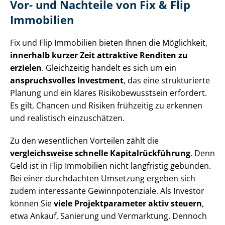
Vor- und Nachteile von Fix & Flip
Immobilien
Fix und Flip Immobilien bieten Ihnen die Möglichkeit,
innerhalb kurzer Zeit attraktive Renditen zu
erzielen
. Gleichzeitig handelt es sich um ein
anspruchsvolles Investment
, das eine strukturierte
Planung und ein klares Ri­si­ko­be­wusst­sein erfordert.
Es gilt, Chancen und Risiken frühzeitig zu erkennen
und realistisch einzuschätzen.
Zu den wesentlichen Vorteilen zählt die
vergleichsweise schnelle Ka­pi­tal­rück­füh­rung
. Denn
Geld ist in Flip Immobilien nicht langfristig gebunden.
Bei einer durchdachten Umsetzung ergeben sich
zudem interessante Ge­winn­po­ten­zia­le. Als Investor
können Sie
viele Pro­jekt­pa­ra­me­ter aktiv steuern
,
etwa Ankauf, Sanierung und Vermarktung. Dennoch