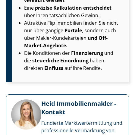
verkauft werden
.
Eine
präzise Kalkulation
entscheidet
über Ihren tatsächlichen Gewinn.
Attraktive Flip Immobilien finden Sie nicht
nur über gängige
Portale
, sondern auch
über Makler-Kundekarteien
und Off-
Market-Angebote.
Die Konditionen der
Finanzierung
und
die
steuerliche Einordnung
haben
direkten
Einfluss
auf Ihre Rendite.
Heid Im­mo­bi­li­en­mak­ler -
Kontakt
Fundierte Markt­wert­ermitt­lung und
professionelle Vermarktung von