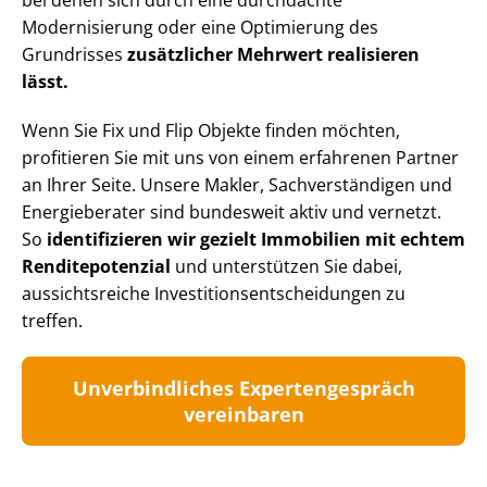
bei denen sich durch eine durchdachte
Modernisierung oder eine Optimierung des
Grundrisses
zusätzlicher Mehrwert realisieren
lässt.
Wenn Sie Fix und Flip Objekte finden möchten,
profitieren Sie mit uns von einem erfahrenen Partner
an Ihrer Seite. Unsere Makler, Sach­ver­stän­di­gen und
Energieberater sind bundesweit aktiv und vernetzt.
So
identifizieren wir gezielt Immobilien mit echtem
Ren­di­te­po­ten­zi­al
und unterstützen Sie dabei,
aussichtsreiche In­ves­ti­ti­ons­ent­schei­dun­gen zu
treffen.
Unverbindliches Ex­per­ten­ge­spräch
vereinbaren