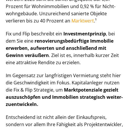
Prozent für Wohnimmobilien und 0,92 % für Nicht­
wohn­ge­bäu­de. Unzureichend sanierte Objekte
verlieren bis zu 40 Prozent an
Marktwert
.¹
Fix und Flip beschreibt ein
In­vest­ment­prin­zip
, bei
dem Sie eine
re­no­vie­rungs­be­dürf­ti­ge Immobilie
erwerben, aufwerten und anschließend mit
Gewinn veräußern
. Ziel ist es, innerhalb kurzer Zeit
eine attraktive Rendite zu erzielen.
Im Gegensatz zur langfristigen Vermietung steht hier
die Geschwindigkeit im Fokus. Kapitalanleger nutzen
die Fix & Flip Strategie, um
Marktpotenziale gezielt
auszuschöpfen und Immobilien strategisch wei­ter­
zu­ent­wi­ckeln.
Entscheidend ist nicht allein der Einkaufspreis,
sondern vor allem Ihre Fähigkeit als Pro­jekt­ent­wick­ler,