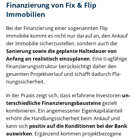
Finanzierung von Fix & Flip
Immobilien
Bei der Finanzierung einer sogenannten Flip
Immobilie kommt es nicht nur darauf an, den Ankauf
der Immobilie sicherzustellen, sondern auch die
Sanierung sowie die geplante Haltedauer von
Anfang an realistisch einzuplanen
. Eine tragfähige
Fi­nan­zie­rungs­struk­tur berücksichtigt daher den
gesamten Projektverlauf und schafft dadurch Pla­
nungs­si­cher­heit.
In der Praxis zeigt sich, dass erfahrene Investoren
un­
ter­schied­li­che Fi­nan­zie­rungs­bau­stei­ne
gezielt
kombinieren. Ein angemessener Ei­gen­ka­pi­tal­an­teil
erhöht die Hand­lungs­si­cher­heit beim Ankauf und
kann sich
positiv auf die Konditionen bei der Bank
auswirken
. Ergänzend kommen projektbezogene