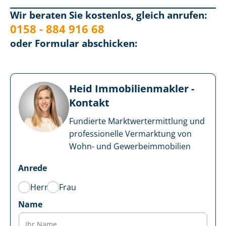
Wir beraten Sie kostenlos, gleich anrufen:
0158 - 884 916 68
oder Formular abschicken:
Heid Im­mo­bi­li­en­mak­ler -
Kontakt
Fundierte Markt­wert­ermitt­lung und
professionelle Vermarktung von
Wohn- und Ge­wer­be­im­mo­bi­li­en
Anrede
Herr
Frau
Name