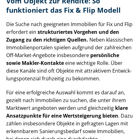
Vom Objekt zur Rendite: So
funktioniert das Fix & Flip Modell
Die Suche nach geeigneten Immobilien für Fix und Flip
erfordert ein
strukturiertes Vorgehen und den
Zugang zu den richtigen Quellen.
Neben klassischen
Im­mo­bi­li­en­por­ta­len spielen aufgrund der zahlreichen
Off-Market-Angebote insbesondere
persönliche
sowie Makler-Kontakte
eine wichtige Rolle. Über
diese Kanäle sind oft Objekte mit attraktivem Ent­wick­
lungs­po­ten­zi­al frühzeitig zu bekommen.
Für eine erfolgreiche Auswahl kommt es darauf an,
gezielt nach Immobilien zu suchen, die unter ihrem
Marktwert angeboten werden und gleichzeitig
klare
Ansatzpunkte für eine Wertsteigerung bieten
. Dazu
zählen insbesondere Objekte in gefragten Lagen mit
erkennbarem Sa­nie­rungs­be­darf sowie Immobilien,