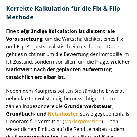
Korrekte Kalkulation für die Fix & Flip-
Methode
Eine
tiefgründige Kalkulation ist die zentrale
Voraussetzung
, um die Wirt­schaft­lich­keit eines Fix-
und-Flip-Projekts realistisch einzuschätzen. Dabei
geht es nicht nur um die Bewertung der Immobilie im
Ist-Zustand, sondern vor allem um die Frage,
welcher
Marktwert nach der geplanten Aufwertung
tatsächlich erzielbar ist
.
Neben dem Kaufpreis sollten Sie sämtliche Er­werbs­
ne­ben­kos­ten vollständig berücksichtigen. Dazu
zählen insbesondere die
Grund­er­werb­steu­er,
Grundbuch- und
Notarkosten
sowie gegebenenfalls
Honorare für Vermittler (
Maklerprovision
). Einen
wesentlichen Einfluss auf die Rendite haben zudem
die
Sa­nie­rungs­kos­ten
. Diese sollten
auf Basis