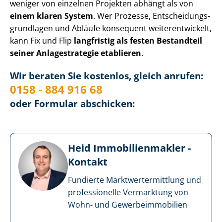
weniger von einzelnen Projekten abhängt als von
einem klaren System
. Wer Prozesse, Ent­schei­dungs­
grund­la­gen und Abläufe konsequent wei­ter­ent­wi­ckelt,
kann Fix und Flip
langfristig als festen Bestandteil
seiner Anlagestrategie etablieren
.
Wir beraten Sie kostenlos, gleich anrufen:
0158 - 884 916 68
oder Formular abschicken:
Heid Im­mo­bi­li­en­mak­ler -
Kontakt
Fundierte Markt­wert­ermitt­lung und
professionelle Vermarktung von
Wohn- und Ge­wer­be­im­mo­bi­li­en