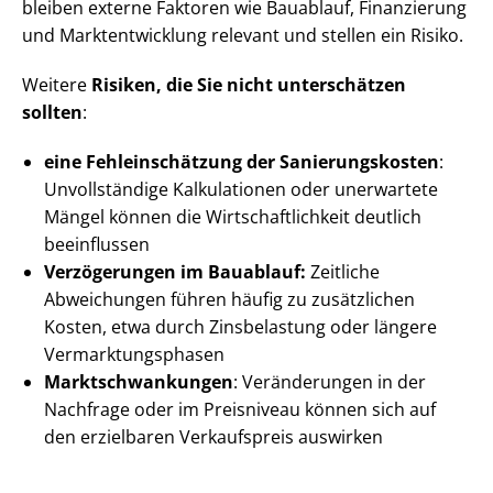
bleiben externe Faktoren wie Bauablauf, Finanzierung
und Markt­ent­wick­lung relevant und stellen ein Risiko.
Weitere
Risiken, die Sie nicht unterschätzen
sollten
:
eine Fehl­ein­schät­zung der Sa­nie­rungs­kos­ten
:
Unvollständige Kalkulationen oder unerwartete
Mängel können die Wirt­schaft­lich­keit deutlich
beeinflussen
Verzögerungen im Bauablauf:
Zeitliche
Abweichungen führen häufig zu zusätzlichen
Kosten, etwa durch Zinsbelastung oder längere
Ver­mark­tungs­pha­sen
Markt­schwan­kun­gen
: Veränderungen in der
Nachfrage oder im Preisniveau können sich auf
den erzielbaren Verkaufspreis auswirken