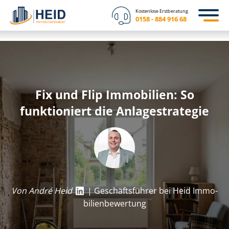
Kostenlose Erstberatung
0158 - 884 916 68
Fix und Flip Immobilien: So
funktioniert die Anlagestrategie
Von André Heid
| Geschäftsführer bei Heid Im­mo­
bi­li­en­be­wer­tung