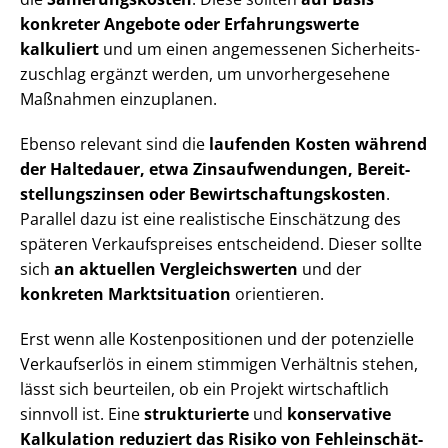
konkreter Angebote oder Erfahrungswerte
kalkuliert
und um einen angemessenen Si­cher­heits­
zu­schlag ergänzt werden, um un­vor­her­ge­se­he­ne
Maßnahmen einzuplanen.
Ebenso relevant sind die
laufenden Kosten während
der Haltedauer, etwa Zins­auf­wen­dun­gen, Be­reit­
stel­lungs­zin­sen oder Be­wirt­schaf­tungs­kos­ten
.
Parallel dazu ist eine realistische Einschätzung des
späteren Verkaufspreises entscheidend. Dieser sollte
sich
an aktuellen Ver­gleichs­wer­ten
und der
konkreten Marktsituation
orientieren.
Erst wenn alle Kos­ten­po­si­tio­nen und der potenzielle
Verkaufserlös in einem stimmigen Verhältnis stehen,
lässt sich beurteilen, ob ein Projekt wirtschaftlich
sinnvoll ist. Eine
strukturierte
und
konservative
Kalkulation reduziert das Risiko von Fehl­ein­schät­