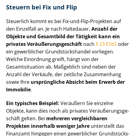
Steuern bei Fix und Flip
Steuerlich kommt es bei Fix-und-Flip-Projekten auf
den Einzelfall an. Je nach Haltedauer,
Anzahl der
Objekte und Gesamtbild der Tätigkeit kann ein
privates Ver­äu­ße­rungs­ge­schäft
nach
§ 23 EStG
oder
ein gewerblicher Grund­stücks­han­del vorliegen.
Welche Einordnung greift, hängt von der
Gesamtsituation ab. Maßgeblich sind neben der
Anzahl der Verkäufe, der zeitliche Zusammenhang
sowie Ihre
ursprüngliche Absicht beim Erwerb der
Immobilie
.
Ein typisches Beispiel:
Veräußern Sie einzelne
Objekte, kann dies noch als privates Ver­äu­ße­rungs­ge­
schäft gelten. Bei
mehreren vergleichbaren
Projekten innerhalb weniger Jahre
unterstellt das
Finanzamt hingegen einen gewerblicher Grund­stücks­