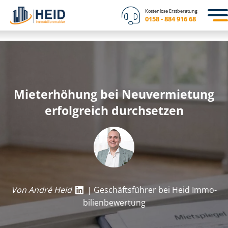
Kostenlose Erstberatung
0158 - 884 916 68
Mieterhöhung bei Neuvermietung
erfolgreich durchsetzen
Von André Heid
| Geschäftsführer bei Heid Im­mo­
bi­li­en­be­wer­tung