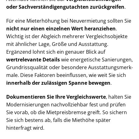
oder Sach­ver­stän­di­gen­gut­ach­ten zurückgreifen
.
Für eine Mieterhöhung bei Neuvermietung sollten Sie
nicht nur einen einzelnen Wert heranziehen
.
Wichtig ist der Abgleich mehrerer Ver­gleichs­ob­jek­te
mit ähnlicher Lage, Größe und Ausstattung.
Ergänzend lohnt sich ein genauer Blick auf
wertrelevante Details
wie energetische Sanierungen,
Grund­riss­qua­li­tät oder besondere Aus­stat­tungs­merk­
ma­le. Diese Faktoren beeinflussen, wie weit Sie sich
innerhalb der zulässigen Spanne bewegen
.
Dokumentieren Sie Ihre Vergleichswerte
, halten Sie
Mo­der­ni­sie­run­gen nachvollziehbar fest und prüfen
Sie vorab, ob die Mietpreisbremse greift. So sichern
Sie sich bestens ab, falls die Miethöhe später
hinterfragt wird.