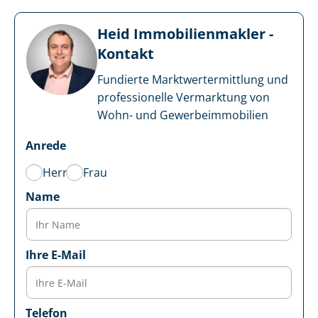
Heid Im­mo­bi­li­en­mak­ler -
Kontakt
Fundierte Markt­wert­ermitt­lung und
professionelle Vermarktung von
Wohn- und Ge­wer­be­im­mo­bi­li­en
Anrede
Herr
Frau
Name
Ihre E-Mail
Telefon