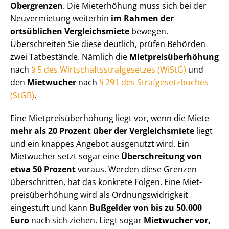
Obergrenzen
. Die Mieterhöhung muss sich bei der
Neuvermietung weiterhin
im Rahmen der
ortsüblichen Vergleichsmiete
bewegen.
Überschreiten Sie diese deutlich, prüfen Behörden
zwei Tatbestände. Nämlich die
Miet­preis­über­hö­hung
nach
§ 5 des Wirt­schafts­straf­ge­set­zes (WiStG)
und
den
Mietwucher
nach
§ 291 des Straf­ge­setz­bu­ches
(StGB)
.
Eine Miet­preis­über­hö­hung liegt vor, wenn die Miete
mehr als 20 Prozent über der Vergleichsmiete
liegt
und ein knappes Angebot ausgenutzt wird. Ein
Mietwucher setzt sogar eine
Überschreitung von
etwa 50 Prozent
voraus. Werden diese Grenzen
überschritten, hat das konkrete Folgen. Eine Miet­
preis­über­hö­hung wird als Ord­nungs­wid­rig­keit
eingestuft und kann
Bußgelder von bis zu 50.000
Euro
nach sich ziehen. Liegt sogar
Mietwucher vor,