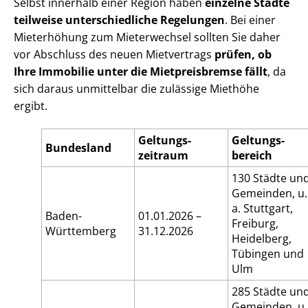
Selbst innerhalb einer Region haben
einzelne Städte
teilweise un­ter­schied­li­che Regelungen
. Bei einer
Mieterhöhung zum Mieterwechsel sollten Sie daher
vor Abschluss des neuen Mietvertrags
prüfen, ob
Ihre Immobilie unter die Mietpreisbremse fällt
, da
sich daraus unmittelbar die zulässige Miethöhe
ergibt.
Geltungs­
Geltungs­
Bundes­land
zeitraum
bereich
130 Städte un
Gemeinden, u.
a. Stuttgart,
Baden-
01.01.2026 –
Freiburg,
Württem­berg
31.12.2026
Heidelberg,
Tübingen und
Ulm
285 Städte un
Gemeinden, u.