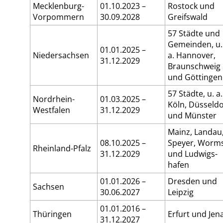
Mecklen­burg-
01.10.2023 –
Rostock und
Vor­pommern
30.09.2028
Greifs­wald
57 Städte und
Gemeinden, u.
01.01.2025 –
Nieder­sachsen
a. Hannover,
31.12.2029
Braun­schweig
und Göttin­gen
57 Städte, u. a.
Nord­rhein-
01.03.2025 –
Köln, Düssel­do
West­falen
31.12.2029
und Münster
Mainz, Landau
08.10.2025 –
Speyer, Worm
Rhein­land-Pfalz
31.12.2029
und Lud­wigs­
hafen
01.01.2026 –
Dresden und
Sachsen
30.06.2027
Leipzig
01.01.2016 –
Thüringen
Erfurt und Jen
31.12.2027