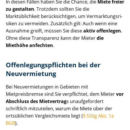
In diesen Fällen haben Sie die Chance, die
Miete freier
zu gestalten
. Trotzdem sollten Sie die
Marktüblichkeit berücksichtigen, um Ver­mark­tungs­ri­
si­ken zu vermeiden. Zusätzlich gilt: Auch wenn eine
Ausnahme greift, müssen Sie diese
aktiv offenlegen
.
Ohne diese Transparenz kann der Mieter
die
Miethöhe anfechten
.
Of­fen­le­gungs­pflich­ten bei der
Neuvermietung
Bei Neuvermietungen in Gebieten mit
Mietpreisbremse sind Sie verpflichtet, dem Mieter
vor
Abschluss des Mietvertrag
s unaufgefordert
schriftlich mitzuteilen, warum die Miete über der
ortsüblichen Vergleichsmiete liegt (
§ 556g Abs. 1a
BGB
).