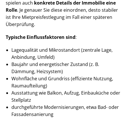
spielen auch
konkrete Details der Immobilie eine
Rolle
. Je genauer Sie diese einordnen, desto stabiler
ist Ihre Miet­preis­fest­le­gung im Fall einer späteren
Überprüfung.
Typische Ein­fluss­fak­to­ren sind
:
Lagequalität und Mikrostandort (zentrale Lage,
Anbindung, Umfeld)
Baujahr und energetischer Zustand (z. B.
Dämmung, Heizsystem)
Wohnfläche und Grundriss (effiziente Nutzung,
Raumaufteilung)
Ausstattung wie Balkon, Aufzug, Einbauküche oder
Stellplatz
durchgeführte Mo­der­ni­sie­run­gen, etwa Bad- oder
Fas­sa­den­sa­nie­rung