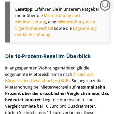
Lesetipp:
Erfahren Sie in unserem Ratgeber
mehr über die
Mieterhöhung nach
Modernisierung
, eine
Mieterhöhung nach
Ei­gen­tü­mer­wech­sel
sowie die
Begründung
der Mieterhöhung
.
Die 10-Prozent-Regel im Überblick
In angespannten Wohnungsmärkten gilt die
sogenannte Mietpreisbremse nach
§ 556d des
Bürgerlichen Gesetzbuches (BGB)
. Sie begrenzt die
Mieterhöhung bei Mieterwechsel auf
maximal zehn
Prozent über der ortsüblichen Vergleichsmiete
.
Das
bedeutet konkret
: Liegt die durch­schnitt­li­che
Vergleichsmiete bei 10 Euro pro Quadratmeter,
dürfen Sie höchstens 11 Euro verlangen. Diese