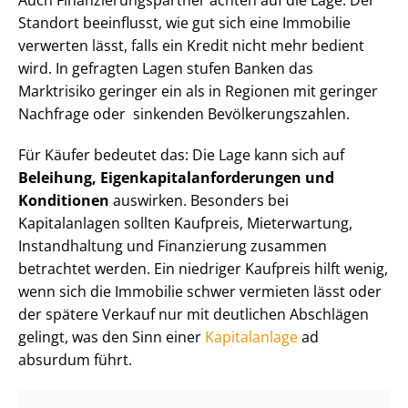
Auch Fi­nan­zie­rungs­part­ner achten auf die Lage. Der
Standort beeinflusst, wie gut sich eine Immobilie
verwerten lässt, falls ein Kredit nicht mehr bedient
wird. In gefragten Lagen stufen Banken das
Marktrisiko geringer ein als in Regionen mit geringer
Nachfrage oder sinkenden Be­völ­ke­rungs­zah­len.
Für Käufer bedeutet das: Die Lage kann sich auf
Beleihung, Ei­gen­ka­pi­tal­an­for­de­run­gen und
Konditionen
auswirken. Besonders bei
Kapitalanlagen sollten Kaufpreis, Mieterwartung,
Instandhaltung und Finanzierung zusammen
betrachtet werden. Ein niedriger Kaufpreis hilft wenig,
wenn sich die Immobilie schwer vermieten lässt oder
der spätere Verkauf nur mit deutlichen Abschlägen
gelingt, was den Sinn einer
Kapitalanlage
ad
absurdum führt.