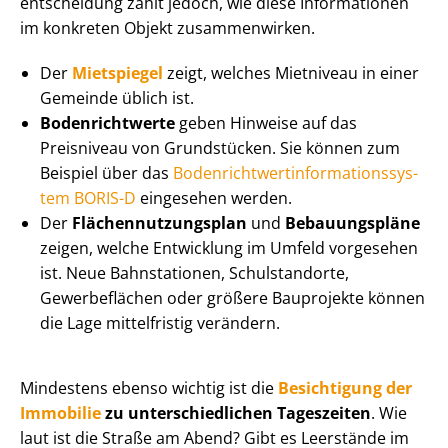
ent­schei­dung zählt jedoch, wie diese Informationen
im konkreten Objekt zusammenwirken.
Der
Mietspiegel
zeigt, welches Mietniveau in einer
Gemeinde üblich ist.
Bodenrichtwerte
geben Hinweise auf das
Preisniveau von Grundstücken. Sie können zum
Beispiel über das
Bo­den­richt­wert­in­for­ma­ti­ons­sys­
tem BORIS-D
eingesehen werden.
Der
Flä­chen­nut­zungs­plan
und
Bebauungspläne
zeigen, welche Entwicklung im Umfeld vorgesehen
ist. Neue Bahnstationen, Schulstandorte,
Gewerbeflächen oder größere Bauprojekte können
die Lage mittelfristig verändern.
Mindestens ebenso wichtig ist die
Besichtigung der
Immobilie
zu un­ter­schied­li­chen Tageszeiten
. Wie
laut ist die Straße am Abend? Gibt es Leerstände im