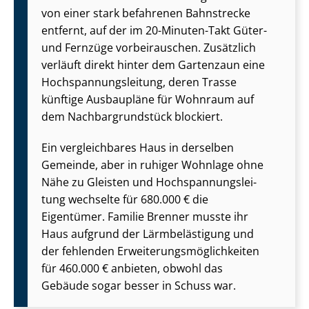
von einer stark befahrenen Bahnstrecke
entfernt, auf der im 20-Minuten-Takt Güter-
und Fernzüge vorbeirauschen. Zusätzlich
verläuft direkt hinter dem Gartenzaun eine
Hoch­span­nungs­lei­tung, deren Trasse
künftige Ausbaupläne für Wohnraum auf
dem Nach­bar­grund­stück blockiert.
Ein vergleichbares Haus in derselben
Gemeinde, aber in ruhiger Wohnlage ohne
Nähe zu Gleisten und Hoch­span­nungs­lei­
tung wechselte für 680.000 € die
Eigentümer. Familie Brenner musste ihr
Haus aufgrund der Lärmbelästigung und
der fehlenden Er­wei­te­rungs­mög­lich­kei­ten
für 460.000 € anbieten, obwohl das
Gebäude sogar besser in Schuss war.