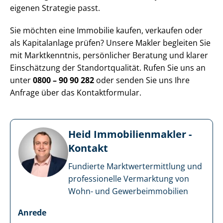
eigenen Strategie passt.
Sie möchten eine Immobilie kaufen, verkaufen oder
als Kapitalanlage prüfen? Unsere Makler begleiten Sie
mit Marktkenntnis, persönlicher Beratung und klarer
Einschätzung der Stand­ort­qua­li­tät. Rufen Sie uns an
unter
0800 – 90 90 282
oder senden Sie uns Ihre
Anfrage über das Kontaktformular.
Heid Im­mo­bi­li­en­mak­ler -
Kontakt
Fundierte Markt­wert­ermitt­lung und
professionelle Vermarktung von
Wohn- und Ge­wer­be­im­mo­bi­li­en
Anrede