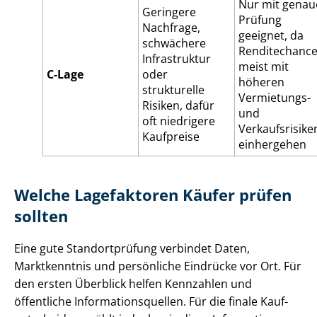
Nur mit genau
Geringere
Prüfung
Nachfrage,
geeignet, da
schwächere
Renditechanc
Infrastruktur
meist mit
C-Lage
oder
höheren
strukturelle
Vermietungs-
Risiken, dafür
und
oft niedrigere
Verkaufsrisike
Kaufpreise
einhergehen
Welche Lagefaktoren Käufer prüfen
sollten
Eine gute Standortprüfung verbindet Daten,
Marktkenntnis und persönliche Eindrücke vor Ort. Für
den ersten Überblick helfen Kennzahlen und
öffentliche In­for­ma­ti­ons­quel­len. Für die finale Kauf­