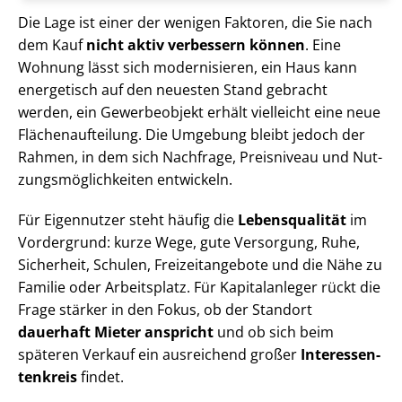
Die Lage ist einer der wenigen Faktoren, die Sie nach
dem Kauf
nicht aktiv verbessern können
. Eine
Wohnung lässt sich modernisieren, ein Haus kann
energetisch auf den neuesten Stand gebracht
werden, ein Gewerbeobjekt erhält vielleicht eine neue
Flä­chen­auf­tei­lung. Die Umgebung bleibt jedoch der
Rahmen, in dem sich Nachfrage, Preisniveau und Nut­
zungs­mög­lich­kei­ten entwickeln.
Für Eigennutzer steht häufig die
Lebensqualität
im
Vordergrund: kurze Wege, gute Versorgung, Ruhe,
Sicherheit, Schulen, Frei­zeit­an­ge­bo­te und die Nähe zu
Familie oder Arbeitsplatz. Für Kapitalanleger rückt die
Frage stärker in den Fokus, ob der Standort
dauerhaft Mieter anspricht
und ob sich beim
späteren Verkauf ein ausreichend großer
In­ter­es­sen­
ten­kreis
findet.