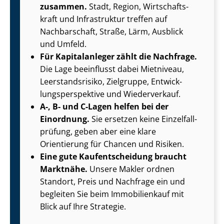
zusammen.
Stadt, Region, Wirt­schafts­
kraft und Infrastruktur treffen auf
Nachbarschaft, Straße, Lärm, Ausblick
und Umfeld.
Für Kapitalanleger zählt die Nachfrage.
Die Lage beeinflusst dabei Mietniveau,
Leer­stands­ri­si­ko, Zielgruppe, Ent­wick­
lungs­per­spek­ti­ve und Wiederverkauf.
A-, B- und C-Lagen helfen bei der
Einordnung.
Sie ersetzen keine Ein­zel­fall­
prü­fung, geben aber eine klare
Orientierung für Chancen und Risiken.
Eine gute Kauf­ent­schei­dung braucht
Marktnähe.
Unsere Makler ordnen
Standort, Preis und Nachfrage ein und
begleiten Sie beim Immobilienkauf mit
Blick auf Ihre Strategie.