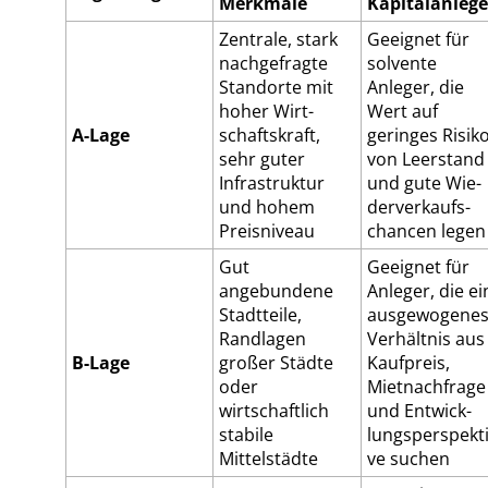
Merkmale
Kapitalanlege
Zentrale, stark
Geeignet für
nachgefragte
solvente
Standorte mit
Anleger, die
hoher Wirt­
Wert auf
A-Lage
schafts­kraft,
geringes Risik
sehr guter
von Leerstand
Infrastruktur
und gute Wie­
und hohem
der­ver­kaufs­
Preisniveau
chan­cen legen
Gut
Geeignet für
angebundene
Anleger, die ei
Stadtteile,
ausgewogene
Randlagen
Verhältnis aus
B-Lage
großer Städte
Kaufpreis,
oder
Mietnachfrage
wirtschaftlich
und Ent­wick­
stabile
lungs­per­spek­ti
Mittelstädte
ve suchen