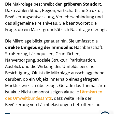
Die Makrolage beschreibt den
gröberen Standort
.
Dazu zählen Stadt, Region, wirtschaftliche Struktur,
Be­völ­ke­rungs­ent­wick­lung, Ver­kehrs­an­bin­dung und
das allgemeine Preisniveau. Sie beantwortet die
Frage, ob ein Markt grundsätzlich Nachfrage erzeugt.
Die Mikrolage blickt genauer hin. Sie umfasst die
direkte Umgebung der Immobilie
: Nachbarschaft,
Straßenzug, Lärmquellen, Grünflächen,
Nahversorgung, soziale Struktur, Parksituation,
Ausblick und die Wirkung des Umfelds bei einer
Besichtigung. Oft ist die Mikrolage ausschlaggebend
darüber, ob ein Objekt innerhalb eines gefragten
Marktes wirklich überzeugt. Gerade das Thema Lärm
ist akut: Nicht umsonst zeigen aktuelle
Lärmkarten
des Um­welt­bun­des­amts
, dass weite Teile der
Bevölkerung von Lärmbelastungen betroffen sind.