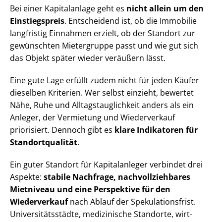
Bei einer Kapitalanlage geht es
nicht allein um den
Einstiegspreis
. Entscheidend ist, ob die Immobilie
langfristig Einnahmen erzielt, ob der Standort zur
gewünschten Mietergruppe passt und wie gut sich
das Objekt später wieder veräußern lässt.
Eine gute Lage erfüllt zudem nicht für jeden Käufer
dieselben Kriterien. Wer selbst einzieht, bewertet
Nähe, Ruhe und All­tags­taug­lich­keit anders als ein
Anleger, der Vermietung und Wiederverkauf
priorisiert. Dennoch gibt es
klare Indikatoren für
Stand­ort­qua­li­tät
.
Ein guter Standort für Kapitalanleger verbindet drei
Aspekte:
stabile Nachfrage, nach­voll­zieh­ba­res
Mietniveau und eine Perspektive für den
Wiederverkauf
nach Ablauf der Spe­ku­la­ti­ons­frist.
Uni­ver­si­täts­städ­te, medizinische Standorte, wirt­