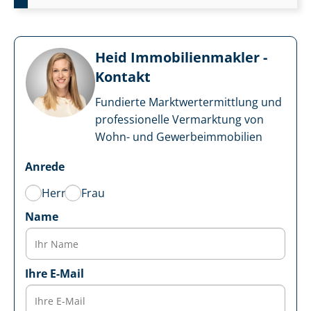
Heid Im­mo­bi­li­en­mak­ler -
Kontakt
Fundierte Markt­wert­ermitt­lung und
professionelle Vermarktung von
Wohn- und Ge­wer­be­im­mo­bi­li­en
Anrede
Herr
Frau
Name
Ihre E-Mail