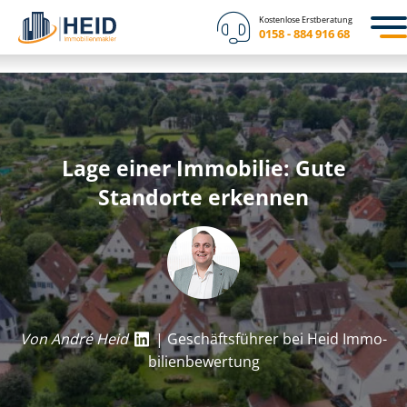
Kostenlose Erstberatung
0158 - 884 916 68
Lage einer Immobilie: Gute
Standorte erkennen
Von André Heid
| Geschäftsführer bei Heid Im­mo­
bi­li­en­be­wer­tung