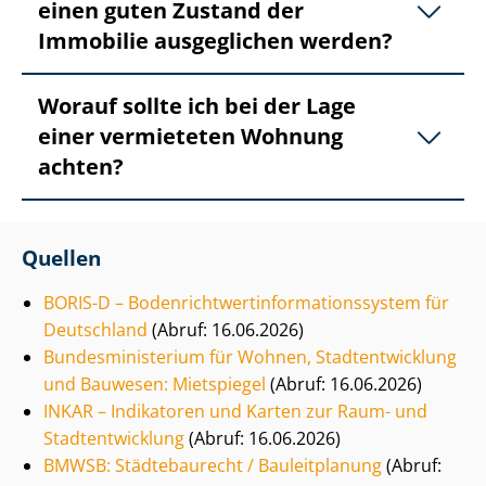
einen guten Zustand der
Immobilie ausgeglichen werden?
Worauf sollte ich bei der Lage
einer vermieteten Wohnung
achten?
Quellen
BORIS-D – Bo­den­richt­wert­in­for­ma­ti­ons­sys­tem für
Deutschland
(Abruf: 16.06.2026)
Bun­des­mi­nis­te­ri­um für Wohnen, Stadt­ent­wick­lung
und Bauwesen: Mietspiegel
(Abruf: 16.06.2026)
INKAR – Indikatoren und Karten zur Raum- und
Stadt­ent­wick­lung
(Abruf: 16.06.2026)
BMWSB: Städtebaurecht / Bauleitplanung
(Abruf: