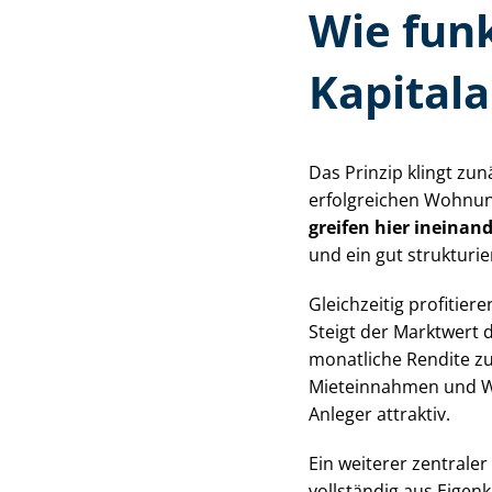
Wie fun
Kapital
Das Prinzip klingt zu
erfolgreichen Wohnung
greifen hier ineinan
und ein gut strukturier
Gleichzeitig profitier
Steigt der Marktwert
monatliche Rendite z
Mieteinnahmen und Wert­
Anleger attraktiv.
Ein weiterer zentral
vollständig aus Eigenk