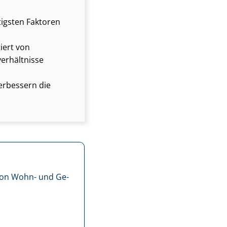
tigsten Faktoren
iert von
­hält­nis­se
erbessern die
 von Wohn- und Ge­