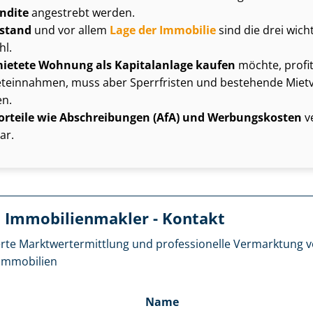
n­di­te
angestrebt werden.
ustand
und vor allem
Lage der Immobilie
sind die drei wich
hl.
ietete Wohnung als Kapitalanlage kaufen
möchte, profit
teinnahmen, muss aber Sperrfristen und bestehende Miet­ver
en.
Vorteile wie Abschreibungen (AfA) und Werbungskosten
v
ar.
 Im­mo­bi­li­en­mak­ler - Kontakt
rte Markt­wert­ermitt­lung und professionelle Vermarktung
im­mo­bi­li­en
Name