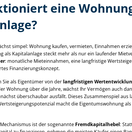
ktioniert eine Wohnung
anlage?
nächst simpel: Wohnung kaufen, vermieten, Einnahmen erzie
 als Kapitalanlage steckt mehr als nur ein laufender Mietv
der
: monatliche Mieteinnahmen, eine langfristige Wertsteig
tes Fi­nan­zie­rungs­kon­zept.
en Sie als Eigentümer von der
langfristigen Wertentwicklun
 der Wohnung über die Jahre, wächst Ihr Vermögen auch dan
unächst überschaubar ausfällt. Dieses Zusammenspiel aus 
stei­ge­rungs­po­ten­zi­al macht die Ei­gen­tums­woh­nung als
er Mechanismus ist der sogenannte
Fremd­ka­pi­tal­he­bel
: Sta
apital zu finanzieren, nehmen die meisten Käufer einen Bank