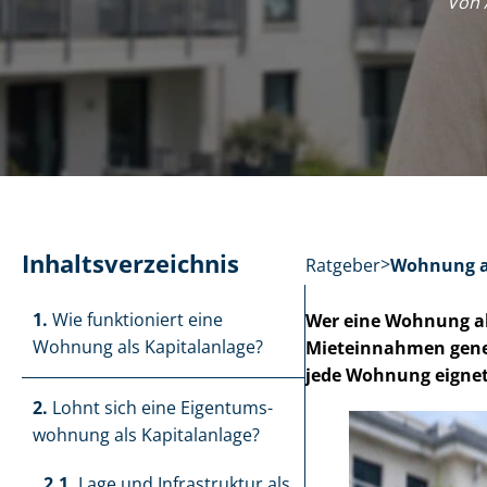
Von 
In­halts­ver­zeich­nis
Ratgeber
Wohnung al
1.
Wie funktioniert eine
Wer eine Wohnung als
Wohnung als Kapitalanlage?
Mieteinnahmen generi
jede Wohnung eignet
2.
Lohnt sich eine Ei­gen­tums­
woh­nung als Kapitalanlage?
2.1.
Lage und Infrastruktur als