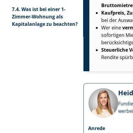
Brut­to­miet­re
7.4.
Was ist bei einer 1-
Kaufpreis, Z
Zimmer-Wohnung als
bei der Auswa
Kapitalanlage zu beachten?
Wer eine
verm
sofortigen Mie
berücksichtig
Steuerliche 
Rendite spürb
Heid
Fundie
wer­be­
Anrede