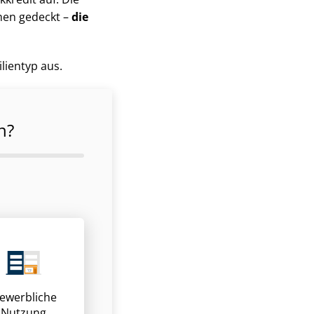
men gedeckt –
die
lientyp aus.
n?
ewerbliche
Nutzung